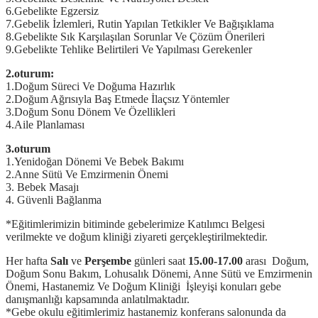
6.Gebelikte Egzersiz
7.Gebelik İzlemleri, Rutin Yapılan Tetkikler Ve Bağışıklama
8.Gebelikte Sık Karşılaşılan Sorunlar Ve Çözüm Önerileri
9.Gebelikte Tehlike Belirtileri Ve Yapılması Gerekenler
2.oturum:
1.Doğum Süreci Ve Doğuma Hazırlık
2.Doğum Ağrısıyla Baş Etmede İlaçsız Yöntemler
3.Doğum Sonu Dönem Ve Özellikleri
4.Aile Planlaması
3.oturum
1.Yenidoğan Dönemi Ve Bebek Bakımı
2.Anne Sütü Ve Emzirmenin Önemi
3. Bebek Masajı
4. Güvenli Bağlanma
*Eğitimlerimizin bitiminde gebelerimize Katılımcı Belgesi
verilmekte ve doğum kliniği ziyareti gerçekleştirilmektedir.
Her hafta
Salı
ve
Perşembe
günleri saat
15.00-17.00
arası Doğum,
Doğum Sonu Bakım, Lohusalık Dönemi, Anne Sütü ve Emzirmenin
Önemi, Hastanemiz Ve Doğum Kliniği İşleyişi konuları gebe
danışmanlığı kapsamında anlatılmaktadır.
*Gebe okulu eğitimlerimiz hastanemiz konferans salonunda da