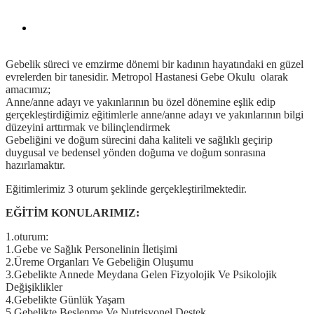
Gebe Okulu
Gebelik süreci ve emzirme dönemi bir kadının hayatındaki en güzel
evrelerden bir tanesidir. Metropol Hastanesi Gebe Okulu olarak
amacımız;
Anne/anne adayı ve yakınlarının bu özel dönemine eşlik edip
gerçekleştirdiğimiz eğitimlerle anne/anne adayı ve yakınlarının bilgi
düzeyini arttırmak ve bilinçlendirmek
Gebeliğini ve doğum sürecini daha kaliteli ve sağlıklı geçirip
duygusal ve bedensel yönden doğuma ve doğum sonrasına
hazırlamaktır.
Eğitimlerimiz 3 oturum şeklinde gerçekleştirilmektedir.
EĞİTİM KONULARIMIZ:
1.oturum:
1.Gebe ve Sağlık Personelinin İletişimi
2.Üreme Organları Ve Gebeliğin Oluşumu
3.Gebelikte Annede Meydana Gelen Fizyolojik Ve Psikolojik
Değişiklikler
4.Gebelikte Günlük Yaşam
5.Gebelikte Beslenme Ve Nutrisyonel Destek