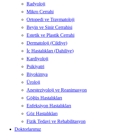
Radyoloji
Mikro Cerrahi
Ortopedi ve Travmatoloji
Beyin ve Sinir Cerrahisi
Estetik ve Plastik Cerrahi
Dermatoloji (Cildiye)
İç Hastalıkları (Dahiliye)
Kardiyoloji
Psikiyatri
Biyokimya
Üroloji
Anesteziyoloji ve Reanimasyon
Göğüs Hastalıkları
Enfeksiyon Hastalıkları
Göz Hastalıkları
Fizik Tedavi ve Rehabilitasyon
Doktorlarımız