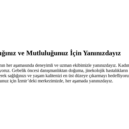
ığınız ve Mutluluğunuz İçin Yanınızdayız
ın her aşamasında deneyimli ve uzman ekibimizle yanınızdayız. Kadınl
lanıyoruz. Gebelik öncesi danışmanlıktan doğuma, jinekolojik hastalıklar
tirerek sağlığınızı ve yaşam kalitenizi en üst düzeye çıkarmayı hedefli
uğunuz için İzmir’deki merkezimizde, her aşamada yanınızdayız.