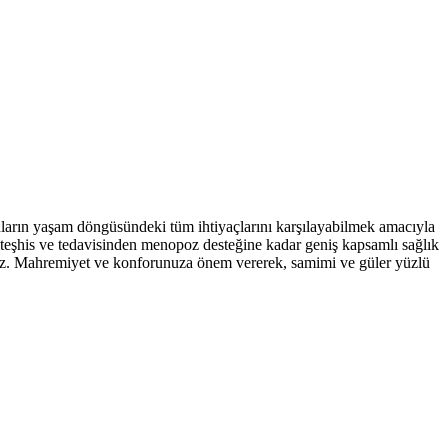
arın yaşam döngüsündeki tüm ihtiyaçlarını karşılayabilmek amacıyla
ın teşhis ve tedavisinden menopoz desteğine kadar geniş kapsamlı sağlık
yoruz. Mahremiyet ve konforunuza önem vererek, samimi ve güler yüzlü