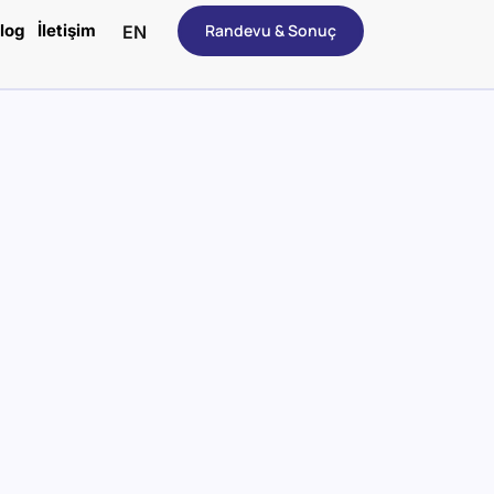
log
İletişim
Randevu & Sonuç
EN