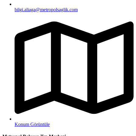
bilgi.aliaga@metropolsaglik.com
Konum Görüntüle