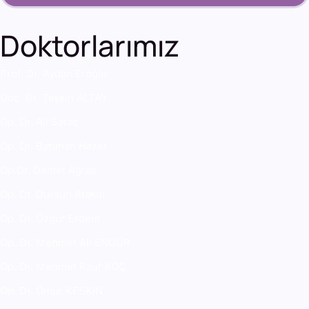
Doktorlarımız
Prof. Dr. Aydan Eroğlu
Doç. Dr. Taşkın ALTAY
Op. Dr. Ali Saraç
Op. Dr. Batuhan Hazer
Op.Dr. Demet Ağras
Op. Dr. Dursun Atakul
Op. Dr. Özgür Erdem
Op .Dr. Mehmet Ali ENGÜR
Op. Dr. Mehmet Rauf KOÇ
Op. Dr. Ömür KESKİN