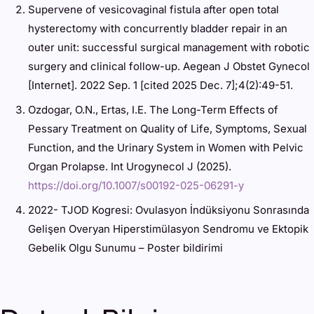
Supervene of vesicovaginal fistula after open total
hysterectomy with concurrently bladder repair in an
outer unit: successful surgical management with robotic
surgery and clinical follow-up. Aegean J Obstet Gynecol
[Internet]. 2022 Sep. 1 [cited 2025 Dec. 7];4(2):49-51.
Ozdogar, O.N., Ertas, I.E. The Long-Term Effects of
Pessary Treatment on Quality of Life, Symptoms, Sexual
Function, and the Urinary System in Women with Pelvic
Organ Prolapse. Int Urogynecol J (2025).
https://doi.org/10.1007/s00192-025-06291-y
2022- TJOD Kogresi: Ovulasyon İndüksiyonu Sonrasında
Gelişen Overyan Hiperstimülasyon Sendromu ve Ektopik
Gebelik Olgu Sunumu – Poster bildirimi