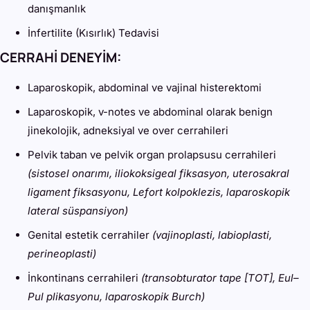
danışmanlık
İnfertilite (Kısırlık) Tedavisi
CERRAHİ DENEYİM:
Laparoskopik, abdominal ve vajinal histerektomi
Laparoskopik, v-notes ve abdominal olarak benign
jinekolojik, adneksiyal ve over cerrahileri
Pelvik taban ve pelvik organ prolapsusu cerrahileri
(sistosel onarımı, iliokoksigeal fiksasyon, uterosakral
ligament fiksasyonu, Lefort kolpoklezis, laparoskopik
lateral süspansiyon)
Genital estetik cerrahiler
(vajinoplasti, labioplasti,
perineoplasti)
İnkontinans cerrahileri
(transobturator tape [TOT], Eul–
Pul plikasyonu, laparoskopik Burch)