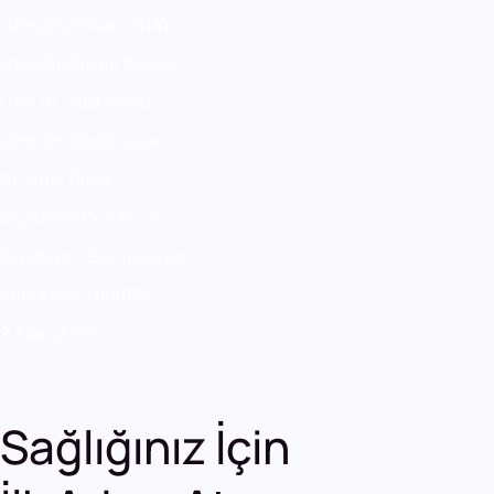
Uzm. Dr. Volkan ONAY
Uzm. Dr. Emine Bağcık
Uzm.Dr. Suat Kımaz
Uzm. Dr. Özgül Çınar
Dr. Ufuk Önsal
Dr. Hatice Ekin Ercan
Diyetisyen Ecem Kaynar
İrem Ersay HARBEK
Eda ÇEVİK
Sağlığınız İçin