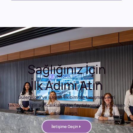
Sağlığınız İçin
İlk Adımı Atın
Güleryüzlü ve uzman ekibimizle tanışmak, ileri
teknolojimizin ayrıcalıklarından faydalanmak için hemen
bize ulaşın.
İletişime Geçin