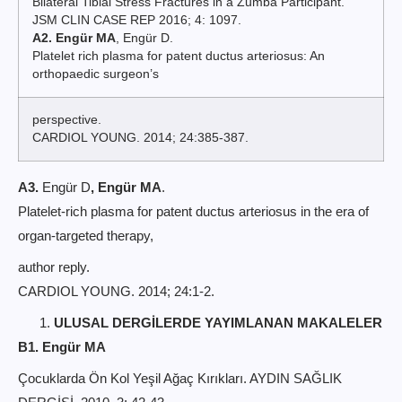
Bilateral Tibial Stress Fractures in a Zumba Participant.
JSM CLIN CASE REP 2016; 4: 1097.
A2. Engür MA
, Engür D.
Platelet rich plasma for patent ductus arteriosus: An
orthopaedic surgeon’s
perspective.
CARDIOL YOUNG. 2014; 24:385-387.
A3.
Engür D
, Engür MA
.
Platelet-rich plasma for patent ductus arteriosus in the era of
organ-targeted therapy,
author reply.
CARDIOL YOUNG. 2014; 24:1-2.
ULUSAL DERGİLERDE YAYIMLANAN MAKALELER
B1. Engür MA
Çocuklarda Ön Kol Yeşil Ağaç Kırıkları. AYDIN SAĞLIK