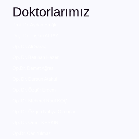
Doktorlarımız
Prof. Dr. Aydan Eroğlu
Doç. Dr. Taşkın ALTAY
Op. Dr. Ali Saraç
Op. Dr. Batuhan Hazer
Op.Dr. Demet Ağras
Op. Dr. Dursun Atakul
Op. Dr. Özgür Erdem
Op. Dr. Mehmet Rauf KOÇ
Op. Dr. Özgen Nahya Özdoğar
Op. Dr. Ömür KESKİN
Op.Dr. Can Yılmaz