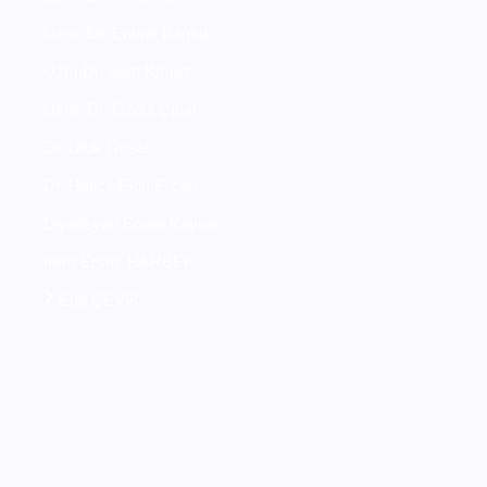
Uzm. Dr. Emine Bağcık
Uzm.Dr. Suat Kımaz
Uzm. Dr. Özgül Çınar
Dr. Ufuk Önsal
Dr. Hatice Ekin Ercan
Diyetisyen Ecem Kaynar
İrem Ersay HARBEK
Eda ÇEVİK