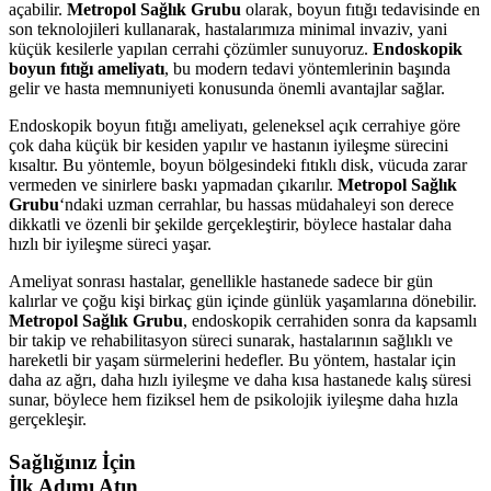
açabilir.
Metropol Sağlık Grubu
olarak, boyun fıtığı tedavisinde en
son teknolojileri kullanarak, hastalarımıza minimal invaziv, yani
küçük kesilerle yapılan cerrahi çözümler sunuyoruz.
Endoskopik
boyun fıtığı ameliyatı
, bu modern tedavi yöntemlerinin başında
gelir ve hasta memnuniyeti konusunda önemli avantajlar sağlar.
Endoskopik boyun fıtığı ameliyatı, geleneksel açık cerrahiye göre
çok daha küçük bir kesiden yapılır ve hastanın iyileşme sürecini
kısaltır. Bu yöntemle, boyun bölgesindeki fıtıklı disk, vücuda zarar
vermeden ve sinirlere baskı yapmadan çıkarılır.
Metropol Sağlık
Grubu
‘ndaki uzman cerrahlar, bu hassas müdahaleyi son derece
dikkatli ve özenli bir şekilde gerçekleştirir, böylece hastalar daha
hızlı bir iyileşme süreci yaşar.
Ameliyat sonrası hastalar, genellikle hastanede sadece bir gün
kalırlar ve çoğu kişi birkaç gün içinde günlük yaşamlarına dönebilir.
Metropol Sağlık Grubu
, endoskopik cerrahiden sonra da kapsamlı
bir takip ve rehabilitasyon süreci sunarak, hastalarının sağlıklı ve
hareketli bir yaşam sürmelerini hedefler. Bu yöntem, hastalar için
daha az ağrı, daha hızlı iyileşme ve daha kısa hastanede kalış süresi
sunar, böylece hem fiziksel hem de psikolojik iyileşme daha hızla
gerçekleşir.
Sağlığınız İçin
İlk Adımı Atın