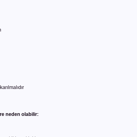
n
karılmalıdır
e neden olabilir: