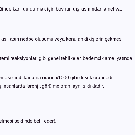
iğinde kanı durdurmak için boynun dış kısmından ameliyat
skısı, aşırı nedbe oluşumu veya konulan dikişlerin çekmesi
stemi reaksiyonları gibi genel tehlikeler, bademcik ameliyatında
sonrası ciddi kanama oranı 5/1000 gibi düşük orandadır.
sanlarda farenjit görülme oranı aynı sıklıktadır.
mesi şeklinde belli eder).