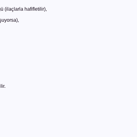
açlarla hafifletilir),
şuyorsa),
ir.