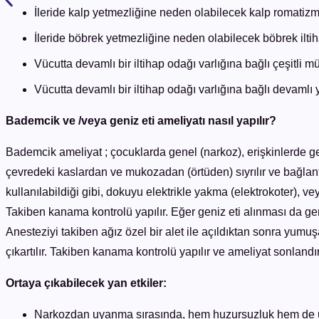
İleride kalp yetmezliğine neden olabilecek kalp romatizma
İleride böbrek yetmezliğine neden olabilecek böbrek iltih
Vücutta devamlı bir iltihap odağı varlığına bağlı çeşitli m
Vücutta devamlı bir iltihap odağı varlığına bağlı devamlı 
Bademcik ve /veya geniz eti ameliyatı nasıl yapılır?
Bademcik ameliyat ; çocuklarda genel (narkoz), erişkinlerde gene
çevredeki kaslardan ve mukozadan (örtüden) sıyrılır ve bağlantı 
kullanılabildiği gibi, dokuyu elektrikle yakma (elektrokoter), ve
Takiben kanama kontrolü yapılır. Eğer geniz eti alınması da gere
Anesteziyi takiben ağız özel bir alet ile açıldıktan sonra yum
çıkartılır. Takiben kanama kontrolü yapılır ve ameliyat sonlandırı
Ortaya çıkabilecek yan etkiler:
Narkozdan uyanma sırasında, hem huzursuzluk hem de 