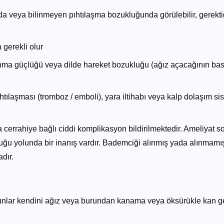
da veya bilinmeyen pıhtılaşma bozukluğunda görülebilir, gerekt
gerekli olur
kunma güçlüğü veya dilde hareket bozukluğu (ağız açacağının ba
tılaşması (tromboz / emboli), yara iltihabı veya kalp dolaşım si
a cerrahiye bağlı ciddi komplikasyon bildirilmektedir. Ameliyat 
u yolunda bir inanış vardır. Bademciği alınmış yada alınmamış in
dır.
unlar kendini ağız veya burundan kanama veya öksürükle kan gel