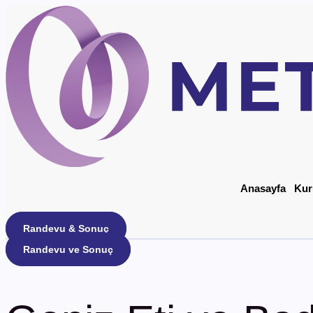
İçeriğe
atla
Anasayfa
Kur
Randevu & Sonuç
Randevu ve Sonuç