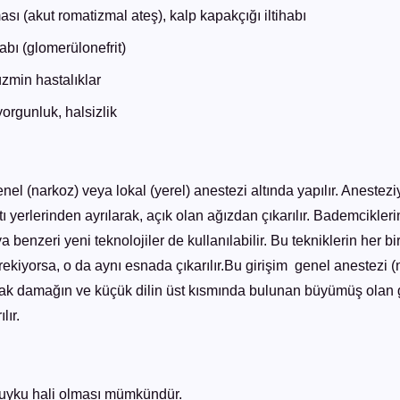
sı (akut romatizmal ateş), kalp kapakçığı iltihabı
abı (glomerülonefrit)
üzmin hastalıklar
yorgunluk, halsizlik
l (narkoz) veya lokal (yerel) anestezi altında yapılır. Anesteziy
yerlerinden ayrılarak, açık olan ağızdan çıkarılır. Bademciklerin 
ya benzeri yeni teknolojiler de kullanılabilir. Bu tekniklerin her 
kiyorsa, o da aynı esnada çıkarılır.Bu girişim genel anestezi (na
uşak damağın ve küçük dilin üst kısmında bulunan büyümüş olan ge
lır.
uyku hali olması mümkündür.