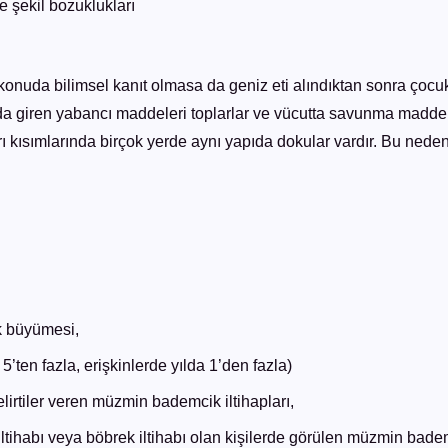
 şekil bozuklukları
nuda bilimsel kanıt olmasa da geniz eti alındıktan sonra çocukl
 giren yabancı maddeleri toplarlar ve vücutta savunma maddele
ı kısımlarında birçok yerde aynı yapıda dokular vardır. Bu neden
k büyümesi,
5’ten fazla, erişkinlerde yılda 1’den fazla)
lirtiler veren müzmin bademcik iltihapları,
ltihabı veya böbrek iltihabı olan kişilerde görülen müzmin bademc