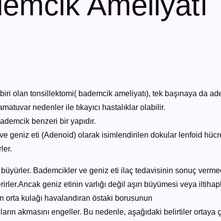
demcik Ameliyatı
i olan tonsillektomi( bademcik ameliyatı), tek başınaya da aden
atuvar nedenler ile tıkayıcı hastalıklar olabilir.
ademcik benzeri bir yapıdır.
e geniz eti (Adenoid) olarak isimlendirilen dokular lenfoid hücr
ler.
 büyürler. Bademcikler ve geniz eti ilaç tedavisinin sonuç verm
terirler.Ancak geniz etinin varlığı değil aşırı büyümesi veya iltih
an orta kulağı havalandıran östaki borusunun
rın akmasını engeller. Bu nedenle, aşağıdaki belirtiler ortaya ç