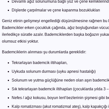
Devamlı ağız solunumuna bağlı yüz ve çene kemiklerinde
Dişlerde çarpılmalar ve çene kapanma bozuklukları
Geniz etinin gelişmeyi engellediği düşünülmesine rağmen bu ko
Bademcikler erken çocukluk çağında, ağız boşluğundan vücuda
ilerledikçe süratle azalır. Bademciklerden başka boğazın yukar
olumsuz etkisi yoktur.
Bademciklerin alınması şu durumlarda gereklidir:
Tekrarlayan bademcik iltihapları,
Uykuda solunum durması (uyku apnesi hastalığı)
Solunum ve yutma güçlüğüne neden olan aşırı bademci
Sık tekrarlayan bademcik iltihapları (çocuklarda yılda 3 – 
Nefes / ağız kokusu, boyun lenf bezlerinin şişmesi gibi be
Kalp romatizması (akut romatizmal ateş), kalp kapakçığı i