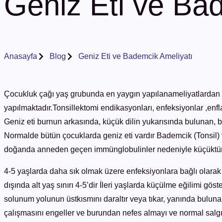
Geniz Eti ve Ba
Anasayfa
Blog
Geniz Eti ve Bademcik Ameliyatı
Çocukluk çağı yaş grubunda en yaygın yapılanameliyatlardan bir
yapılmaktadır.Tonsillektomi endikasyonları, enfeksiyonlar ,enflam
Geniz eti burnun arkasında, küçük dilin yukarısında bulunan, b
Normalde bütün çocuklarda geniz eti vardır Bademcik (Tonsil) v
doğanda anneden geçen immünglobulinler nedeniyle küçüktür
4-5 yaşlarda daha sık olmak üzere enfeksiyonlara bağlı olarak
dışında alt yaş sınırı 4-5’dir İleri yaşlarda küçülme eğilimi gös
solunum yolunun üstkısmını daraltır veya tıkar, yanında bulun
çalışmasını engeller ve burundan nefes almayı ve normal salgıla