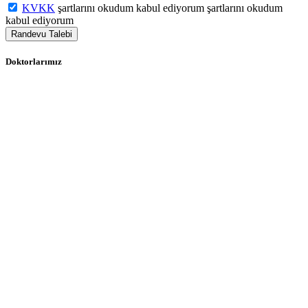
KVKK
şartlarını okudum kabul ediyorum şartlarını okudum
kabul ediyorum
Randevu Talebi
Doktorlarımız
Op. Dr. Rıza Barış ZAMANDAR
Op. Dr. Cafer ORHAN
Op. Dr. Güven Yiğit
Op. Dr. Seyit İbrahim Soysüren
Op. Dr. Pelin ÇELEMLER
Uzm. Dr. Ahmet Selçuk HALICIOĞLU
Uzm. Dr. Aylin KAZANCI
Uzm. Dr. Özlem İNCE
Uzm. Dr Hasan Basri CANPOLAT
Uzm. Dr. Mehmet ORTAKÇI
Uzm. Dr. Necmi ÖZEN
Uzm. Dr. Süreyya GÜLTEKİN
Uzm. Dr. Zafer Ayda ÖZBEK