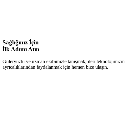
Uzm. Dr. Selma Polat Özdemir
Pratisyen Hekim Nazif Tunç
Pratisyen Hekim Oktay Karakaş
Pratisyen Hekim İsmail Selçuk Sarışık
Sağlığınız İçin
İlk Adımı Atın
Güleryüzlü ve uzman ekibimizle tanışmak, ileri teknolojimizin
ayrıcalıklarından faydalanmak için hemen bize ulaşın.