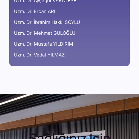
Uzm. Dr. Ayşegül KARATEPE
Uzm. Dr. Ercan ARI
Uzm. Dr. İbrahim Hakkı SOYLU
Uzm. Dr. Mehmet GÜLOĞLU
Uzm. Dr. Mustafa YILDIRIM
Uzm. Dr. Vedat YILMAZ
Sağlığınız İçin