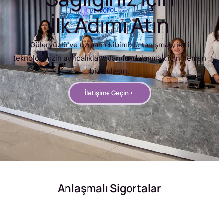
İlk Adımı Atın
Güleryüzlü ve uzman ekibimizle tanışmak, ileri
teknolojimizin ayrıcalıklarından faydalanmak için hemen
bize ulaşın.
İletişime Geçin
Anlaşmalı Sigortalar