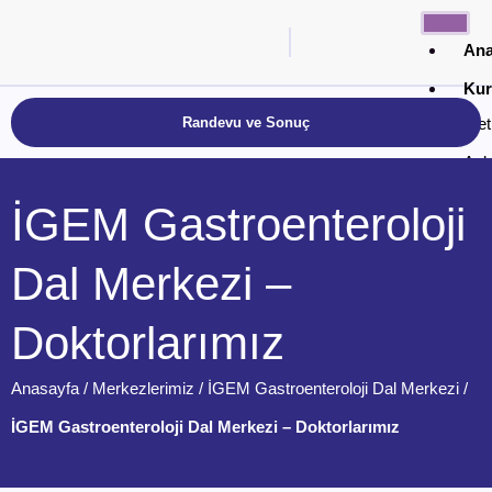
Ana
Kur
Randevu ve Sonuç
Met
Anl
Kar
İGEM Gastroenteroloji
Ayd
Dal Merkezi –
Gizl
Çere
Doktorlarımız
Böl
Anasayfa
/
Merkezlerimiz
/
İGEM Gastroenteroloji Dal Merkezi
/
İGEM Gastroenteroloji Dal Merkezi – Doktorlarımız