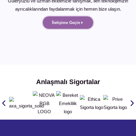
Güleryüzlü ve uzman ekibimizle tanışmak, ileri teknolojimizin
ayrıcalıklarından faydalanmak için hemen bize ulaşın.
İletişime Geçin
Anlaşmalı Sigortalar
Dok