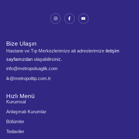
Mer
Ted
Tüm
Blo
Bize Ulaşın
İlet
Hastane ve Tıp Merkezlerimize ait adreslerimize
iletişim
sayfamızdan
ulaşabilirsiniz.
info@metropolsaglik.com
ik@metropoltip.com.tr
X
Hızlı Menü
Kurumsal
Anlaşmalı Kurumlar
Bölümler
Tedaviler