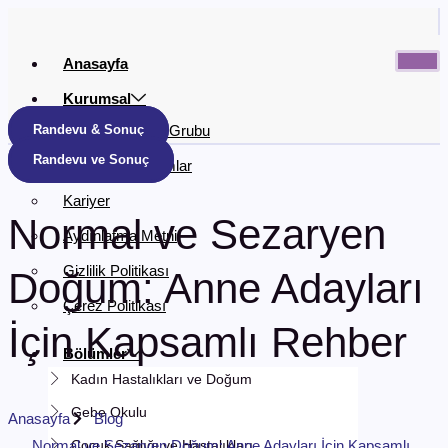
İçeriğe
atla
Anasayfa
Kurumsal
Randevu & Sonuç
Metropol Sağlık Grubu
Randevu ve Sonuç
Anlaşmalı Kurumlar
Kariyer
Normal ve Sezaryen
Aydınlatma Metni
Gizlilik Politikası
Doğum: Anne Adayları
Çerez Politikası
İçin Kapsamlı Rehber
Bölümler
Kadın Hastalıkları ve Doğum
Gebe Okulu
Anasayfa
Blog
Normal ve Sezaryen Doğum: Anne Adayları İçin Kapsamlı
Çocuk Sağlığı ve Hastalıkları