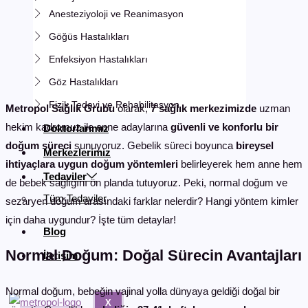
Anesteziyoloji ve Reanimasyon
Göğüs Hastalıkları
Enfeksiyon Hastalıkları
Göz Hastalıkları
Fizik Tedavi ve Rehabilitasyon
Metropol Sağlık Grubu
olarak,
7 sağlık merkezimizde
uzman
hekim kadromuz ile anne adaylarına
güvenli ve konforlu bir
Doktorlarımız
doğum süreci
sunuyoruz. Gebelik süreci boyunca
bireysel
Merkezlerimiz
ihtiyaçlara uygun doğum yöntemleri
belirleyerek hem anne hem
Tedaviler
de bebek sağlığını ön planda tutuyoruz. Peki, normal doğum ve
Tüm Tedaviler
sezaryen doğum arasındaki farklar nelerdir? Hangi yöntem kimler
için daha uygundur? İşte tüm detaylar!
Blog
Normal Doğum: Doğal Sürecin Avantajları
İletişim
Normal doğum, bebeğin vajinal yolla dünyaya geldiği doğal bir
X