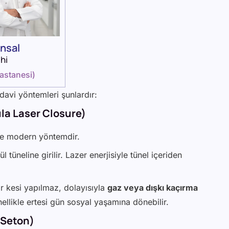
Önsal
hi
astanesi
)
davi yöntemleri şunlardır:
tula Laser Closure)
ve modern yöntemdir.
tül tüneline girilir. Lazer enerjisiyle tünel içeriden
ir kesi yapılmaz, dolayısıyla
gaz veya dışkı kaçırma
llikle ertesi gün sosyal yaşamına dönebilir.
 Seton)