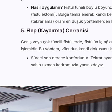
Nasıl Uygulanır?
Fistül tüneli boylu boyunca
(fistülektomi). Bölge temizlenerek kendi ken
(tekrarlama) oranı en düşük yöntemlerden bi
5. Flep (Kaydırma) Cerrahisi
Geniş veya çok tünelli fistüllerde, fistülün iç ağzı
işlemidir. Bu yöntem, vücudun kendi dokusunu ku
Süreci son derece konforludur. Tekrarlayan
sahip uzman kadromuzla yanınızdayız.