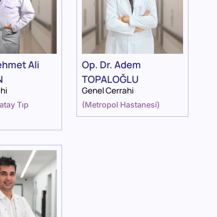
ehmet Ali
Op. Dr. Adem
N
TOPALOĞLU
hi
Genel Cerrahi
atay Tıp
(
Metropol Hastanesi
)