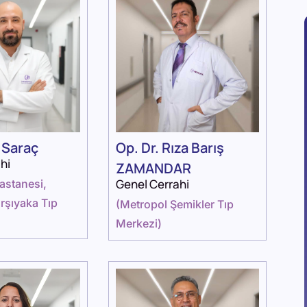
i Saraç
Op. Dr. Rıza Barış
hi
ZAMANDAR
Genel Cerrahi
astanesi
,
rşıyaka Tıp
(
Metropol Şemikler Tıp
Merkezi
)