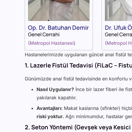
Op. Dr. Batuhan Demir
Dr. Ufuk 
Genel Cerrahi
Genel Cerra
(
Metropol Hastanesi
)
(
Metropol H
Hastanelerimizde uygulanan güncel anal fistül te
1. Lazerle Fistül Tedavisi (FiLaC – Fis
Günümüzde anal fistül tedavisinde en konforlu 
Nasıl Uygulanır?
İnce bir lazer fiberi ile fis
yakılarak kapatılır.
Avantajları:
Makat kaslarına (sfinkter) hiçb
riski yoktur.
Ağrı minimumdur, hastalar gene
2. Seton Yöntemi (Gevşek veya Kesici