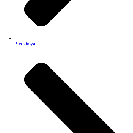
Biyokimya