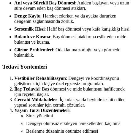
Ani veya Sürekli Baş Dönmesi
: Aniden başlayan veya uzun
süre devam eden baş dönmesi atakları.
Denge Kaybı
: Hareket ederken ya da ayakta dururken
dengenin sağlanmasında zorluk.
Sersemlik Hissi
: Hafif baş dönmesi veya kafa karışıklığı hissi.
Bulantı ve Kusma
: Baş dönmesi ataklarına eşlik eden mide
bulantısı ve kusma.
Görme Problemleri
: Odaklanma zorluğu veya görmede
bulanıklık.
Tedavi Yöntemleri
Vestibüler Rehabilitasyon
: Dengeyi ve koordinasyonu
geliştirmek için kişiye özel egzersiz programları.
İlaç Tedavisi
: Baş dönmesi ve mide bulantısını hafifletmek
için reçeteli ilaçlar.
Cerrahi Müdahaleler
: İç kulak ya da beyinde tespit edilen
yapısal sorunlar için cerrahi çözümler.
Yaşam Tarzı Düzenlemeleri
:
Stres yönetimi
Dengeyi olumsuz etkileyen hareketlerden kaçınma
Beslenme düzeninin optimize edilmesi