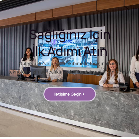
Sağlığınız İçin
İlk Adımı Atın
Güleryüzlü ve uzman ekibimizle tanışmak, ileri
teknolojimizin ayrıcalıklarından faydalanmak için hemen
bize ulaşın.
İletişime Geçin