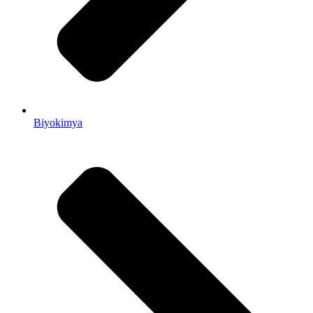
Biyokimya