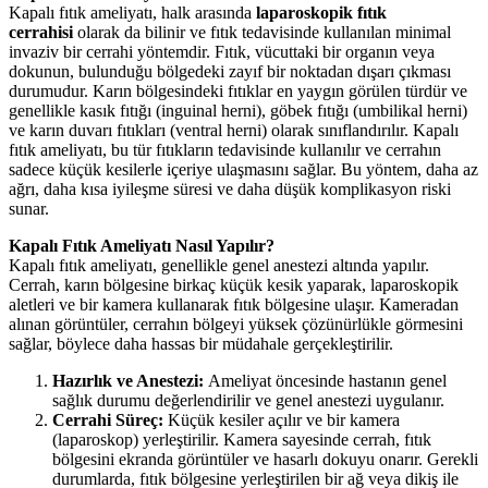
Kapalı fıtık ameliyatı, halk arasında
laparoskopik fıtık
cerrahisi
olarak da bilinir ve fıtık tedavisinde kullanılan minimal
invaziv bir cerrahi yöntemdir. Fıtık, vücuttaki bir organın veya
dokunun, bulunduğu bölgedeki zayıf bir noktadan dışarı çıkması
durumudur. Karın bölgesindeki fıtıklar en yaygın görülen türdür ve
genellikle kasık fıtığı (inguinal herni), göbek fıtığı (umbilikal herni)
ve karın duvarı fıtıkları (ventral herni) olarak sınıflandırılır. Kapalı
fıtık ameliyatı, bu tür fıtıkların tedavisinde kullanılır ve cerrahın
sadece küçük kesilerle içeriye ulaşmasını sağlar. Bu yöntem, daha az
ağrı, daha kısa iyileşme süresi ve daha düşük komplikasyon riski
sunar.
Kapalı Fıtık Ameliyatı Nasıl Yapılır?
Kapalı fıtık ameliyatı, genellikle genel anestezi altında yapılır.
Cerrah, karın bölgesine birkaç küçük kesik yaparak, laparoskopik
aletleri ve bir kamera kullanarak fıtık bölgesine ulaşır. Kameradan
alınan görüntüler, cerrahın bölgeyi yüksek çözünürlükle görmesini
sağlar, böylece daha hassas bir müdahale gerçekleştirilir.
Hazırlık ve Anestezi:
Ameliyat öncesinde hastanın genel
sağlık durumu değerlendirilir ve genel anestezi uygulanır.
Cerrahi Süreç:
Küçük kesiler açılır ve bir kamera
(laparoskop) yerleştirilir. Kamera sayesinde cerrah, fıtık
bölgesini ekranda görüntüler ve hasarlı dokuyu onarır. Gerekli
durumlarda, fıtık bölgesine yerleştirilen bir ağ veya dikiş ile