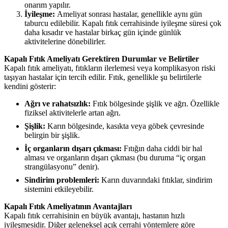
onarım yapılır.
İyileşme:
Ameliyat sonrası hastalar, genellikle aynı gün
taburcu edilebilir. Kapalı fıtık cerrahisinde iyileşme süresi çok
daha kısadır ve hastalar birkaç gün içinde günlük
aktivitelerine dönebilirler.
Kapalı Fıtık Ameliyatı Gerektiren Durumlar ve Belirtiler
Kapalı fıtık ameliyatı, fıtıkların ilerlemesi veya komplikasyon riski
taşıyan hastalar için tercih edilir. Fıtık, genellikle şu belirtilerle
kendini gösterir:
Ağrı ve rahatsızlık:
Fıtık bölgesinde şişlik ve ağrı. Özellikle
fiziksel aktivitelerle artan ağrı.
Şişlik:
Karın bölgesinde, kasıkta veya göbek çevresinde
belirgin bir şişlik.
İç organların dışarı çıkması:
Fıtığın daha ciddi bir hal
alması ve organların dışarı çıkması (bu duruma “iç organ
strangülasyonu” denir).
Sindirim problemleri:
Karın duvarındaki fıtıklar, sindirim
sistemini etkileyebilir.
Kapalı Fıtık Ameliyatının Avantajları
Kapalı fıtık cerrahisinin en büyük avantajı, hastanın hızlı
iyileşmesidir. Diğer geleneksel açık cerrahi yöntemlere göre