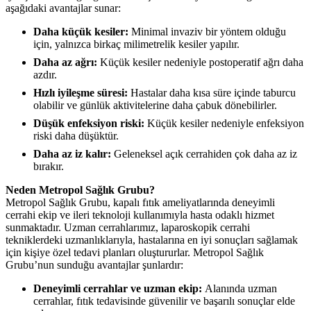
aşağıdaki avantajlar sunar:
Daha küçük kesiler:
Minimal invaziv bir yöntem olduğu
için, yalnızca birkaç milimetrelik kesiler yapılır.
Daha az ağrı:
Küçük kesiler nedeniyle postoperatif ağrı daha
azdır.
Hızlı iyileşme süresi:
Hastalar daha kısa süre içinde taburcu
olabilir ve günlük aktivitelerine daha çabuk dönebilirler.
Düşük enfeksiyon riski:
Küçük kesiler nedeniyle enfeksiyon
riski daha düşüktür.
Daha az iz kalır:
Geleneksel açık cerrahiden çok daha az iz
bırakır.
Neden Metropol Sağlık Grubu?
Metropol Sağlık Grubu, kapalı fıtık ameliyatlarında deneyimli
cerrahi ekip ve ileri teknoloji kullanımıyla hasta odaklı hizmet
sunmaktadır. Uzman cerrahlarımız, laparoskopik cerrahi
tekniklerdeki uzmanlıklarıyla, hastalarına en iyi sonuçları sağlamak
için kişiye özel tedavi planları oluştururlar. Metropol Sağlık
Grubu’nun sunduğu avantajlar şunlardır:
Deneyimli cerrahlar ve uzman ekip:
Alanında uzman
cerrahlar, fıtık tedavisinde güvenilir ve başarılı sonuçlar elde