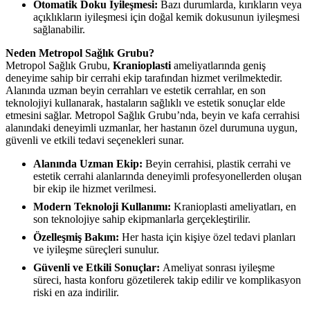
Otomatik Doku İyileşmesi:
Bazı durumlarda, kırıkların veya
açıklıkların iyileşmesi için doğal kemik dokusunun iyileşmesi
sağlanabilir.
Neden Metropol Sağlık Grubu?
Metropol Sağlık Grubu,
Kranioplasti
ameliyatlarında geniş
deneyime sahip bir cerrahi ekip tarafından hizmet verilmektedir.
Alanında uzman beyin cerrahları ve estetik cerrahlar, en son
teknolojiyi kullanarak, hastaların sağlıklı ve estetik sonuçlar elde
etmesini sağlar. Metropol Sağlık Grubu’nda, beyin ve kafa cerrahisi
alanındaki deneyimli uzmanlar, her hastanın özel durumuna uygun,
güvenli ve etkili tedavi seçenekleri sunar.
Alanında Uzman Ekip:
Beyin cerrahisi, plastik cerrahi ve
estetik cerrahi alanlarında deneyimli profesyonellerden oluşan
bir ekip ile hizmet verilmesi.
Modern Teknoloji Kullanımı:
Kranioplasti ameliyatları, en
son teknolojiye sahip ekipmanlarla gerçekleştirilir.
Özelleşmiş Bakım:
Her hasta için kişiye özel tedavi planları
ve iyileşme süreçleri sunulur.
Güvenli ve Etkili Sonuçlar:
Ameliyat sonrası iyileşme
süreci, hasta konforu gözetilerek takip edilir ve komplikasyon
riski en aza indirilir.