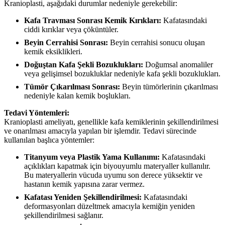
Kranioplasti, aşağıdaki durumlar nedeniyle gerekebilir:
Kafa Travması Sonrası Kemik Kırıkları:
Kafatasındaki
ciddi kırıklar veya çöküntüler.
Beyin Cerrahisi Sonrası:
Beyin cerrahisi sonucu oluşan
kemik eksiklikleri.
Doğuştan Kafa Şekli Bozuklukları:
Doğumsal anomaliler
veya gelişimsel bozukluklar nedeniyle kafa şekli bozuklukları.
Tümör Çıkarılması Sonrası:
Beyin tümörlerinin çıkarılması
nedeniyle kalan kemik boşlukları.
Tedavi Yöntemleri:
Kranioplasti ameliyatı, genellikle kafa kemiklerinin şekillendirilmesi
ve onarılması amacıyla yapılan bir işlemdir. Tedavi sürecinde
kullanılan başlıca yöntemler:
Titanyum veya Plastik Yama Kullanımı:
Kafatasındaki
açıklıkları kapatmak için biyouyumlu materyaller kullanılır.
Bu materyallerin vücuda uyumu son derece yüksektir ve
hastanın kemik yapısına zarar vermez.
Kafatası Yeniden Şekillendirilmesi:
Kafatasındaki
deformasyonları düzeltmek amacıyla kemiğin yeniden
şekillendirilmesi sağlanır.