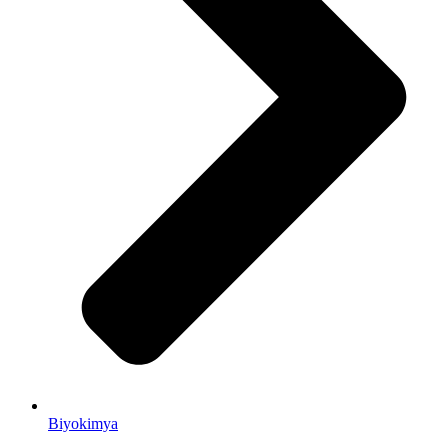
Biyokimya