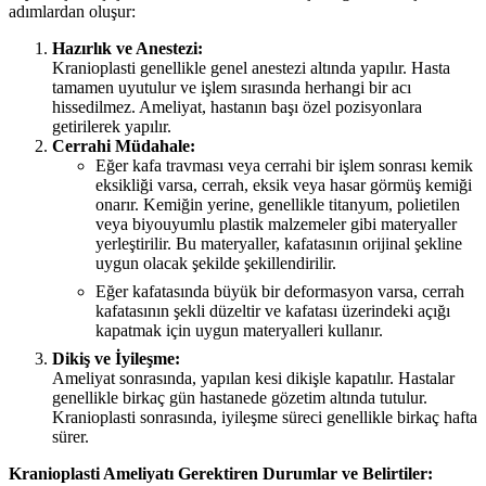
adımlardan oluşur:
Hazırlık ve Anestezi:
Kranioplasti genellikle genel anestezi altında yapılır. Hasta
tamamen uyutulur ve işlem sırasında herhangi bir acı
hissedilmez. Ameliyat, hastanın başı özel pozisyonlara
getirilerek yapılır.
Cerrahi Müdahale:
Eğer kafa travması veya cerrahi bir işlem sonrası kemik
eksikliği varsa, cerrah, eksik veya hasar görmüş kemiği
onarır. Kemiğin yerine, genellikle titanyum, polietilen
veya biyouyumlu plastik malzemeler gibi materyaller
yerleştirilir. Bu materyaller, kafatasının orijinal şekline
uygun olacak şekilde şekillendirilir.
Eğer kafatasında büyük bir deformasyon varsa, cerrah
kafatasının şekli düzeltir ve kafatası üzerindeki açığı
kapatmak için uygun materyalleri kullanır.
Dikiş ve İyileşme:
Ameliyat sonrasında, yapılan kesi dikişle kapatılır. Hastalar
genellikle birkaç gün hastanede gözetim altında tutulur.
Kranioplasti sonrasında, iyileşme süreci genellikle birkaç hafta
sürer.
Kranioplasti Ameliyatı Gerektiren Durumlar ve Belirtiler: