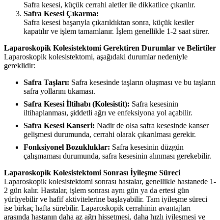
Safra kesesi, küçük cerrahi aletler ile dikkatlice çıkarılır.
Safra Kesesi Çıkarma:
Safra kesesi başarıyla çıkarıldıktan sonra, küçük kesiler
kapatılır ve işlem tamamlanır. İşlem genellikle 1-2 saat sürer.
Laparoskopik Kolesistektomi Gerektiren Durumlar ve Belirtiler
Laparoskopik kolesistektomi, aşağıdaki durumlar nedeniyle
gereklidir:
Safra Taşları:
Safra kesesinde taşların oluşması ve bu taşların
safra yollarını tıkaması.
Safra Kesesi İltihabı (Kolesistit):
Safra kesesinin
iltihaplanması, şiddetli ağrı ve enfeksiyona yol açabilir.
Safra Kesesi Kanseri:
Nadir de olsa safra kesesinde kanser
gelişmesi durumunda, cerrahi olarak çıkarılması gerekir.
Fonksiyonel Bozukluklar:
Safra kesesinin düzgün
çalışmaması durumunda, safra kesesinin alınması gerekebilir.
Laparoskopik Kolesistektomi Sonrası İyileşme Süreci
Laparoskopik kolesistektomi sonrası hastalar, genellikle hastanede 1-
2 gün kalır. Hastalar, işlem sonrası aynı gün ya da ertesi gün
yürüyebilir ve hafif aktivitelerine başlayabilir. Tam iyileşme süreci
ise birkaç hafta sürebilir. Laparoskopik cerrahinin avantajları
arasında hastanın daha az ağrı hissetmesi, daha hızlı iyileşmesi ve