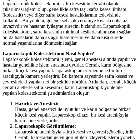
Laparoskopik kolesistektomi, safra kesesinin cerrahi olarak
çıkarılması işlemi olup, genellikle safra taşı, safra kesesi iltihabı
(kolesistit) veya diğer safra kesesi hastalıklarının tedavisinde
kullanılır. Bu yöntem, geleneksel açık cerrahiye kıyasla daha az
invazivdir ve hastanın iyileşme sürecini hızlandırır. Laparoskopik
kolesistektomi, safra kesesinin minimal kesilerle alınmasını sağlar,
bu da hastaların daha az ağrı hissetmesini ve daha kısa sürede
normal yaşantılarına dönmesini sağlar.
Laparoskopik Kolesistektomi Nasıl Yapılır?
Laparoskopik kolesistektomi işlemi, genel anestezi altında yapılır ve
hastalar genellikle işlem sırasında uyurlar. Cerrah, karın bölgesine
birkaç küçük kesi yaparak laparaskop adı verilen ince bir tüp
aracılığıyla kamera yerleştirir. Bu kamera sayesinde safra kesesi ve
çevresindeki yapılar net bir şekilde görülür. Ardından, cerrah, küçük
cerrahi aletlerle safra kesesini çıkarır. Laparoskopik yöntemle
yapılan kolesistektomi şu adımlardan oluşur:
Hazırlık ve Anestezi:
Hasta, genel anestezi ile uyutulur ve karın bölgesine birkaç
küçük kesi yapılır. Laparoskop cihazı, bir kesi aracılığıyla
karın içine yerleştirilir.
Laparoskopik Görüntüleme:
Laparoskop aracılığıyla safra kesesi ve çevresi görselleştirilir.
Cerrah, kameradan gelen görüntüleri izleyerek işlemi yönetir.