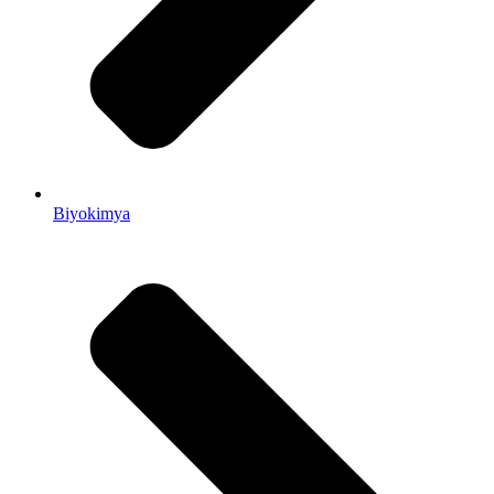
Biyokimya