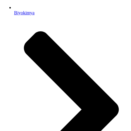
Biyokimya