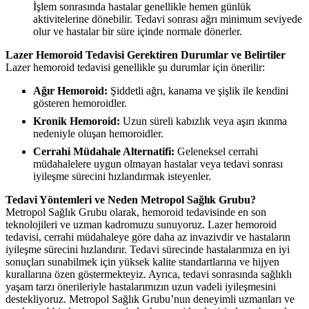
İşlem sonrasında hastalar genellikle hemen günlük
aktivitelerine dönebilir. Tedavi sonrası ağrı minimum seviyede
olur ve hastalar bir süre içinde normale dönerler.
Lazer Hemoroid Tedavisi Gerektiren Durumlar ve Belirtiler
Lazer hemoroid tedavisi genellikle şu durumlar için önerilir:
Ağır Hemoroid:
Şiddetli ağrı, kanama ve şişlik ile kendini
gösteren hemoroidler.
Kronik Hemoroid:
Uzun süreli kabızlık veya aşırı ıkınma
nedeniyle oluşan hemoroidler.
Cerrahi Müdahale Alternatifi:
Geleneksel cerrahi
müdahalelere uygun olmayan hastalar veya tedavi sonrası
iyileşme sürecini hızlandırmak isteyenler.
Tedavi Yöntemleri ve Neden Metropol Sağlık Grubu?
Metropol Sağlık Grubu olarak, hemoroid tedavisinde en son
teknolojileri ve uzman kadromuzu sunuyoruz. Lazer hemoroid
tedavisi, cerrahi müdahaleye göre daha az invazivdir ve hastaların
iyileşme sürecini hızlandırır. Tedavi sürecinde hastalarımıza en iyi
sonuçları sunabilmek için yüksek kalite standartlarına ve hijyen
kurallarına özen göstermekteyiz. Ayrıca, tedavi sonrasında sağlıklı
yaşam tarzı önerileriyle hastalarımızın uzun vadeli iyileşmesini
destekliyoruz. Metropol Sağlık Grubu’nun deneyimli uzmanları ve