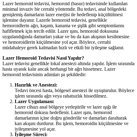
Lazer hemoroid tedavisi, hemoroid (basur) tedavisinde kullanılan
minimal invaziv bir cerrahi yöntemdir. Bu tedavi, anal bölgedeki
genişlemiş damarların lazer enerjisi ile hedeflenip küçültülmesi
işlemine dayanır. Lazerle hemoroid tedavisi, genellikle
hemoroidlerin ağrı, kaşıntı, kanama ve şişlik gibi semptomlarını
hafifletmek için tercih edilir. Lazer ışını, hemoroid dokusuna
uygulandığında damarları yakar ve bu da kan akışının kesilmesine
ve hemoroidlerin küçülmesine yol açar. Böylece, cerrahi
müdahaleye gerek kalmadan hızlı ve etkili bir iyileşme sağlanır.
Lazer Hemoroid Tedavisi Nasıl Yapılır?
Lazer tedavisi genellikle lokal anestezi altında yapılır. İşlem sırasında
hasta uyanık kalır ancak herhangi bir ağrı hissetmez. Lazer
hemoroid tedavisinin adımları şu şekildedir:
Hazırlık ve Anestezi:
Tedavi öncesi hasta, bölgesel anestezi ile uyuşturulur. Böylece
işlem sırasında ağrı veya rahatsızlık hissedilmez.
Lazer Uygulaması:
Lazer cihazı anal bölgeye yerleştirilir ve lazer ışığı ile
hemoroid dokusu hedeflenir. Lazer ışını, hemoroid
damarlarının içine doğru gönderilir ve damarları daraltarak
kan akışını durdurur. Bu işlem, hemoroidin küçülmesine ve
iyileşmesine yol açar.
İyileşme Süreci: