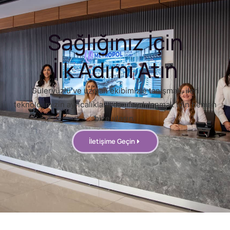
Sağlığınız İçin
İlk Adımı Atın
Güleryüzlü ve uzman ekibimizle tanışmak, ileri
teknolojimizin ayrıcalıklarından faydalanmak için hemen
bize ulaşın.
İletişime Geçin