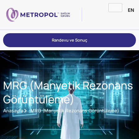
EN
Randevu ve Sonuç
MRG (Manyetik Rezonans
Görüntüleme)
Anasayfa
MRG (Manyetik Rezonans Görüntüleme)