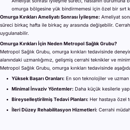
Ameliyat sonrası iyileşme süreci, hastanın durumuna bağl
omurga bölgesine yük bindirmemesi için özel bir sırt ko
Omurga Kırıkları Ameliyatı Sonrası İyileşme:
Ameliyat sonra
süreci birkaç hafta ile birkaç ay arasında değişebilir. Cerrah
uygulanabilir.
Omurga Kırıkları İçin Neden Metropol Sağlık Grubu?
Metropol Sağlık Grubu, omurga kırıkları tedavisinde deneyiml
alanındaki uzmanlığımız, gelişmiş cerrahi teknikler ve minim
Metropol Sağlık Grubu, omurga kırıkları tedavisinde aşağıda
Yüksek Başarı Oranları:
En son teknolojiler ve uzman 
Minimal İnvaziv Yöntemler:
Daha küçük kesilerle yapıl
Bireyselleştirilmiş Tedavi Planları:
Her hastaya özel te
İleri Düzey Rehabilitasyon Hizmetleri:
Cerrahi müdahal