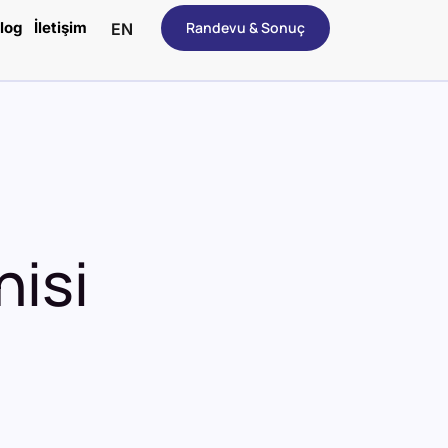
log
İletişim
Randevu & Sonuç
EN
hisi