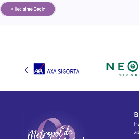
İletişime Geçin
B
Ha
ad