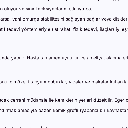
 oluyor ve sinir fonksiyonlarını etkiliyorsa.
rsa, yani omurga stabilitesini sağlayan bağlar veya diskle
if tedavi yöntemleriyle (istirahat, fizik tedavi, ilaçlar) iy
ltında yapılır. Hasta tamamen uyutulur ve ameliyat alanına er
u için özel titanyum çubuklar, vidalar ve plakalar kullanıla
cak cerrahi müdahale ile kemiklerin yerleri düzeltilir. Eğer 
ndırmak amacıyla bazen kemik grefti (yabancı bir kaynaktan 