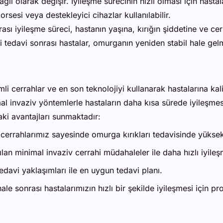
ı olarak değişir. İyileşme sürecinin hızlı olması için hastala
rsesi veya destekleyici cihazlar kullanılabilir.
sı iyileşme süreci, hastanın yaşına, kırığın şiddetine ve cerr
i tedavi sonrası hastalar, omurganın yeniden stabil hale gelmes
i cerrahlar ve en son teknolojiyi kullanarak hastalarına kal
al invaziv yöntemlerle hastaların daha kısa sürede iyileşmes
ki avantajları sunmaktadır:
cerrahlarımız sayesinde omurga kırıkları tedavisinde yüksek
an minimal invaziv cerrahi müdahaleler ile daha hızlı iyileş
davi yaklaşımları ile en uygun tedavi planı.
e sonrası hastalarımızın hızlı bir şekilde iyileşmesi için pr