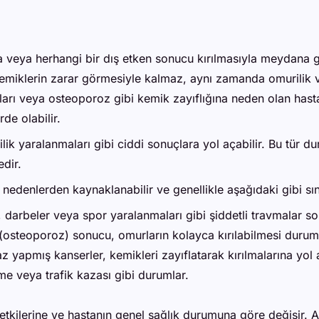
 veya herhangi bir dış etken sonucu kırılmasıyla meydana ge
a kemiklerin zarar görmesiyle kalmaz, aynı zamanda omurilik v
arı veya osteoporoz gibi kemik zayıflığına neden olan hastalı
de olabilir.
murilik yaralanmaları gibi ciddi sonuçlara yol açabilir. Bu tür
dir.
 nedenlerden kaynaklanabilir ve genellikle aşağıdaki gibi sınıf
, darbeler veya spor yaralanmaları gibi şiddetli travmalar s
teoporoz) sonucu, omurların kolayca kırılabilmesi durumudu
apmış kanserler, kemikleri zayıflatarak kırılmalarına yol a
 veya trafik kazası gibi durumlar.
 etkilerine ve hastanın genel sağlık durumuna göre değişir. 