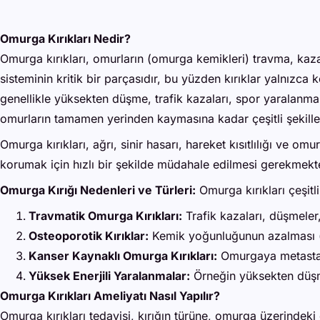
Omurga Kırıkları Nedir?
Omurga kırıkları, omurların (omurga kemikleri) travma, kaza
sisteminin kritik bir parçasıdır, bu yüzden kırıklar yalnızc
genellikle yüksekten düşme, trafik kazaları, spor yaralanmal
omurların tamamen yerinden kaymasına kadar çeşitli şekiller
Omurga kırıkları, ağrı, sinir hasarı, hareket kısıtlılığı ve o
korumak için hızlı bir şekilde müdahale edilmesi gerekmekte
Omurga Kırığı Nedenleri ve Türleri:
Omurga kırıkları çeşitli
Travmatik Omurga Kırıkları:
Trafik kazaları, düşmeler
Osteoporotik Kırıklar:
Kemik yoğunluğunun azalması (os
Kanser Kaynaklı Omurga Kırıkları:
Omurgaya metastaz y
Yüksek Enerjili Yaralanmalar:
Örneğin yüksekten düşme
Omurga Kırıkları Ameliyatı Nasıl Yapılır?
Omurga kırıkları tedavisi, kırığın türüne, omurga üzerindeki