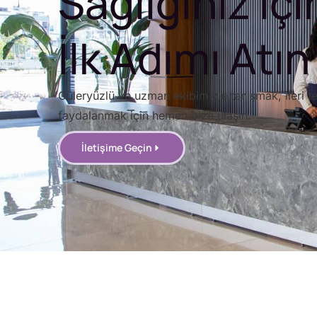
Sağlığınız İçi
İlk Adımı Atın
Güleryüzlü ve uzman ekibimizle tanışmak, ileri te
faydalanmak için hemen bize ulaşın.
İletişime Geçin