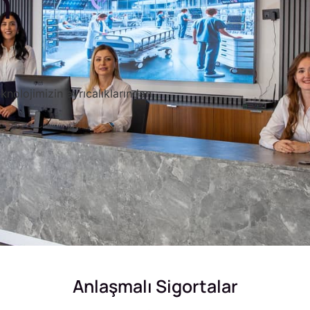
n
knolojimizin ayrıcalıklarından
Anlaşmalı Sigortalar