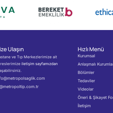
ize Ulaşın
Hızlı Menü
Kurumsal
stane ve Tıp Merkezlerimize ait
reslerimize
iletişim sayfamızdan
Anlaşmalı Kurumla
aşabilirsiniz.
Bölümler
nfo@metropolsaglik.com
Tedaviler
k@metropoltip.com.tr
Videolar
Öneri & Şikayet F
İletişim