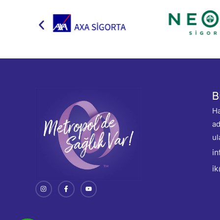
B
Ha
ad
ul
i
i