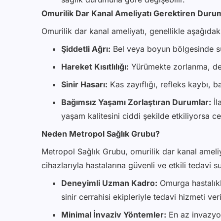
Omurilik Dar Kanal Ameliyatı Gerektiren Duruml
Omurilik dar kanal ameliyatı, genellikle aşağıdak
Şiddetli Ağrı:
Bel veya boyun bölgesinde sü
Hareket Kısıtlılığı:
Yürümekte zorlanma, den
Sinir Hasarı:
Kas zayıflığı, refleks kaybı, b
Bağımsız Yaşamı Zorlaştıran Durumlar:
İl
yaşam kalitesini ciddi şekilde etkiliyorsa c
Neden Metropol Sağlık Grubu?
Metropol Sağlık Grubu, omurilik dar kanal ameliy
cihazlarıyla hastalarına güvenli ve etkili tedavi 
Deneyimli Uzman Kadro:
Omurga hastalıkl
sinir cerrahisi ekipleriyle tedavi hizmeti ver
Minimal İnvaziv Yöntemler:
En az invazyon