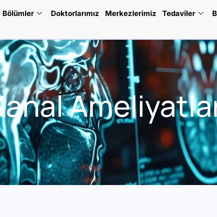
Bölümler
Doktorlarımız
Merkezlerimiz
Tedaviler
B
Kanal Ameliyatlar