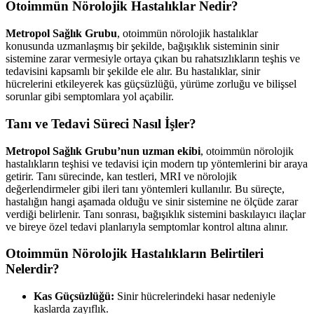
Otoimmün Nörolojik Hastalıklar Nedir?
Metropol Sağlık Grubu
, otoimmün nörolojik hastalıklar
konusunda uzmanlaşmış bir şekilde, bağışıklık sisteminin sinir
sistemine zarar vermesiyle ortaya çıkan bu rahatsızlıkların teşhis ve
tedavisini kapsamlı bir şekilde ele alır. Bu hastalıklar, sinir
hücrelerini etkileyerek kas güçsüzlüğü, yürüme zorluğu ve bilişsel
sorunlar gibi semptomlara yol açabilir.
Tanı ve Tedavi Süreci Nasıl İşler?
Metropol Sağlık Grubu’nun uzman ekibi
, otoimmün nörolojik
hastalıkların teşhisi ve tedavisi için modern tıp yöntemlerini bir araya
getirir. Tanı sürecinde, kan testleri, MRI ve nörolojik
değerlendirmeler gibi ileri tanı yöntemleri kullanılır. Bu süreçte,
hastalığın hangi aşamada olduğu ve sinir sistemine ne ölçüde zarar
verdiği belirlenir. Tanı sonrası, bağışıklık sistemini baskılayıcı ilaçlar
ve bireye özel tedavi planlarıyla semptomlar kontrol altına alınır.
Otoimmün Nörolojik Hastalıkların Belirtileri
Nelerdir?
Kas Güçsüzlüğü:
Sinir hücrelerindeki hasar nedeniyle
kaslarda zayıflık.