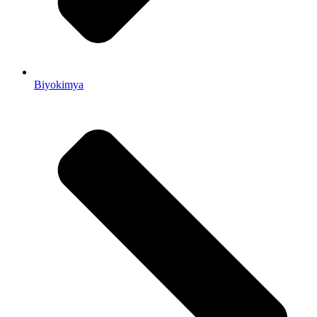
Biyokimya