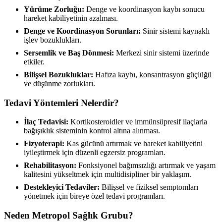
Yürüme Zorluğu:
Denge ve koordinasyon kaybı sonucu
hareket kabiliyetinin azalması.
Denge ve Koordinasyon Sorunları:
Sinir sistemi kaynaklı
işlev bozuklukları.
Sersemlik ve Baş Dönmesi:
Merkezi sinir sistemi üzerinde
etkiler.
Bilişsel Bozukluklar:
Hafıza kaybı, konsantrasyon güçlüğü
ve düşünme zorlukları.
Tedavi Yöntemleri Nelerdir?
İlaç Tedavisi:
Kortikosteroidler ve immünsüpresif ilaçlarla
bağışıklık sisteminin kontrol altına alınması.
Fizyoterapi:
Kas gücünü artırmak ve hareket kabiliyetini
iyileştirmek için düzenli egzersiz programları.
Rehabilitasyon:
Fonksiyonel bağımsızlığı artırmak ve yaşam
kalitesini yükseltmek için multidisipliner bir yaklaşım.
Destekleyici Tedaviler:
Bilişsel ve fiziksel semptomları
yönetmek için bireye özel tedavi programları.
Neden Metropol Sağlık Grubu?