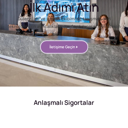
İlk Adımı Atın
Güleryüzlü ve uzman ekibimizle tanışmak, ileri
teknolojimizin ayrıcalıklarından faydalanmak için hemen
bize ulaşın.
İletişime Geçin
Anlaşmalı Sigortalar