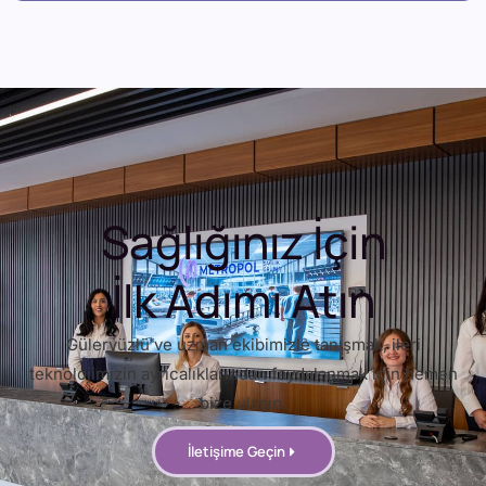
Sağlığınız İçin
İlk Adımı Atın
Güleryüzlü ve uzman ekibimizle tanışmak, ileri
teknolojimizin ayrıcalıklarından faydalanmak için hemen
bize ulaşın.
İletişime Geçin