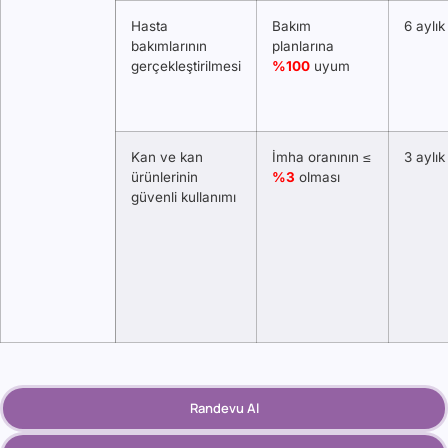
Hasta
Bakım
6 aylık
bakımlarının
planlarına
gerçekleştirilmesi
%100
uyum
Kan ve kan
İmha oranının ≤
3 aylık
ürünlerinin
%3
olması
güvenli kullanımı
Randevu Al