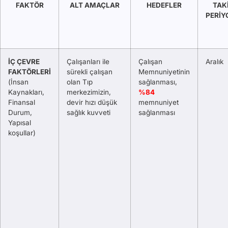
FAKTÖR
ALT AMAÇLAR
HEDEFLER
TAK
PERİY
İÇ ÇEVRE
Çalışanları ile
Çalışan
Aralık
FAKTÖRLERİ
sürekli çalışan
Memnuniyetinin
(İnsan
olan Tıp
sağlanması,
Kaynakları,
merkezimizin,
%84
Finansal
devir hızı düşük
memnuniyet
Durum,
sağlık kuvveti
sağlanması
Yapısal
koşullar)