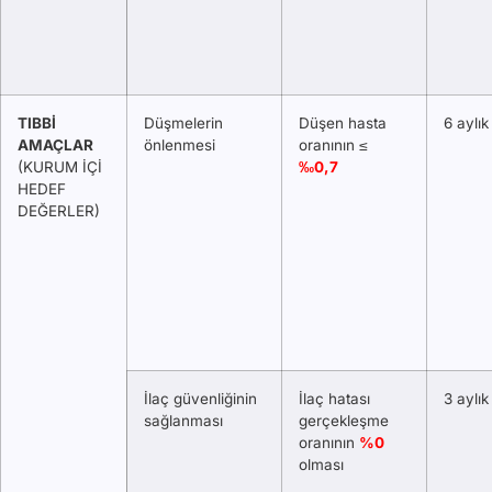
TIBBİ
Düşmelerin
Düşen hasta
6 aylık
AMAÇLAR
önlenmesi
oranının ≤
(KURUM İÇİ
‰0,7
HEDEF
DEĞERLER)
İlaç güvenliğinin
İlaç hatası
3 aylık
sağlanması
gerçekleşme
oranının
%0
olması