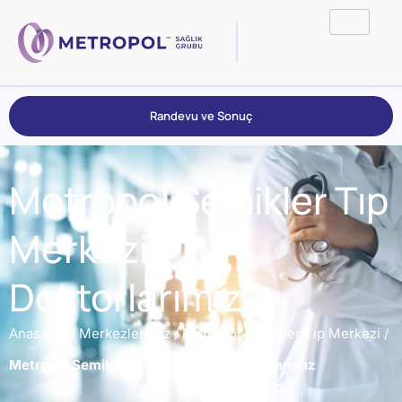
Randevu ve Sonuç
Metropol Şemikler Tıp
Merkezi –
Doktorlarımız
Anasayfa
/
Merkezlerimiz
/
Metropol Şemikler Tıp Merkezi
/
Metropol Şemikler Tıp Merkezi – Doktorlarımız