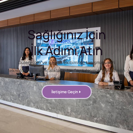
Sağlığınız İçin
İlk Adımı Atın
Güleryüzlü ve uzman ekibimizle tanışmak, ileri
teknolojimizin ayrıcalıklarından faydalanmak için hemen
bize ulaşın.
İletişime Geçin