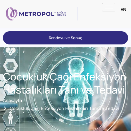
EN
Randevu ve Sonuç
Çocukluk Çağı Enfeksiyon
Hastalıkları Tanı ve Tedavi
Anasayfa
Çocukluk Çağı Enfeksiyon Hastalıkları Tanı ve Tedavi