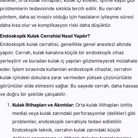
delikler, orta kulak iltihapları, kulak içi kitleler, işitme kaybı gibi
problemlerin tedavisinde sıklıkla tercih edilir. Bu cerrahi
yöntem, daha az invaziv olduğu için hastaların iyileşme süresi
daha kısa olur ve komplikasyon riski daha düşüktür.
Endoskopik Kulak Cerrahisi Nasıl Yapılır?
Endoskopik kulak cerrahisi, genellikle genel anestezi altında
yapılır. Cerrah, kulak kanalına küçük bir endoskopik cihaz
yerleştirir ve buradan kulak iç yapıları gözlemleyerek müdahale
eder. İşlem sırasında kullanılan endoskopik cihazlar, cerrahın
kulak içindeki dokulara zarar vermeden yüksek çözünürlükte
görüntüler elde etmesini sağlar. Bu sayede cerrah, daha hassas
ve doğru bir şekilde çalışabilir.
Kulak İltihapları ve Akıntılar:
Orta kulak iltihapları (otitis
media) veya kulak zarındaki perforasyonlar (delikler) gibi
problemler, endoskopik cerrahiyle tedavi edilebilir.
Endoskopik teknik, cerrahın kulak zarındaki küçük