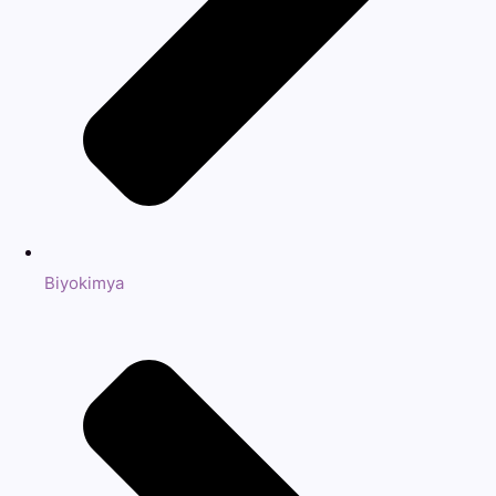
Biyokimya