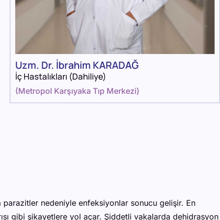
Uzm. Dr. İbrahim KARADAĞ
İç Hastalıkları (Dahiliye)
(
Metropol Karşıyaka Tıp Merkezi
)
ya parazitler nedeniyle enfeksiyonlar sonucu gelişir. En
rısı gibi şikayetlere yol açar. Şiddetli vakalarda dehidrasyon