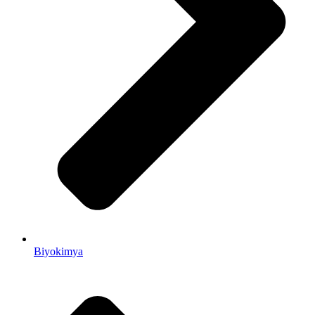
Biyokimya