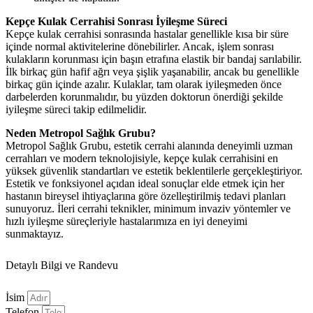
Kepçe Kulak Cerrahisi Sonrası İyileşme Süreci
Kepçe kulak cerrahisi sonrasında hastalar genellikle kısa bir süre
içinde normal aktivitelerine dönebilirler. Ancak, işlem sonrası
kulakların korunması için başın etrafına elastik bir bandaj sarılabilir.
İlk birkaç gün hafif ağrı veya şişlik yaşanabilir, ancak bu genellikle
birkaç gün içinde azalır. Kulaklar, tam olarak iyileşmeden önce
darbelerden korunmalıdır, bu yüzden doktorun önerdiği şekilde
iyileşme süreci takip edilmelidir.
Neden Metropol Sağlık Grubu?
Metropol Sağlık Grubu, estetik cerrahi alanında deneyimli uzman
cerrahları ve modern teknolojisiyle, kepçe kulak cerrahisini en
yüksek güvenlik standartları ve estetik beklentilerle gerçekleştiriyor.
Estetik ve fonksiyonel açıdan ideal sonuçlar elde etmek için her
hastanın bireysel ihtiyaçlarına göre özelleştirilmiş tedavi planları
sunuyoruz. İleri cerrahi teknikler, minimum invaziv yöntemler ve
hızlı iyileşme süreçleriyle hastalarımıza en iyi deneyimi
sunmaktayız.
Detaylı Bilgi ve Randevu
İsim
Telefon