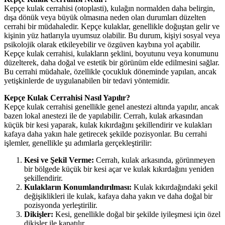
Kepçe kulak cerrahisi (otoplasti), kulağın normalden daha belirgin,
dışa dönük veya büyük olmasına neden olan durumları düzelten
cerrahi bir müdahaledir. Kepçe kulaklar, genellikle doğuştan gelir ve
kişinin yüz hatlarıyla uyumsuz olabilir. Bu durum, kişiyi sosyal veya
psikolojik olarak etkileyebilir ve özgüven kaybına yol açabilir.
Kepçe kulak cerrahisi, kulakların şeklini, boyutunu veya konumunu
düzelterek, daha doğal ve estetik bir görünüm elde edilmesini sağlar.
Bu cerrahi müdahale, özellikle çocukluk döneminde yapılan, ancak
yetişkinlerde de uygulanabilen bir tedavi yöntemidir.
Kepçe Kulak Cerrahisi Nasıl Yapılır?
Kepçe kulak cerrahisi genellikle genel anestezi altında yapılır, ancak
bazen lokal anestezi ile de yapılabilir. Cerrah, kulak arkasından
küçük bir kesi yaparak, kulak kıkırdağını şekillendirir ve kulakları
kafaya daha yakın hale getirecek şekilde pozisyonlar. Bu cerrahi
işlemler, genellikle şu adımlarla gerçekleştirilir:
Kesi ve Şekil Verme:
Cerrah, kulak arkasında, görünmeyen
bir bölgede küçük bir kesi açar ve kulak kıkırdağını yeniden
şekillendirir.
Kulakların Konumlandırılması:
Kulak kıkırdağındaki şekil
değişiklikleri ile kulak, kafaya daha yakın ve daha doğal bir
pozisyonda yerleştirilir.
Dikişler:
Kesi, genellikle doğal bir şekilde iyileşmesi için özel
dikişler ile kapatılır.