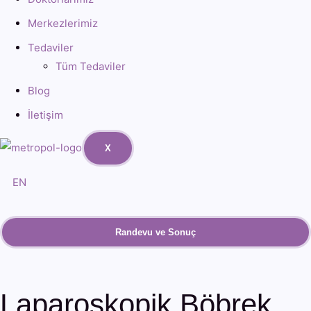
Merkezlerimiz
Tedaviler
Tüm Tedaviler
Blog
İletişim
X
EN
Randevu ve Sonuç
Laparoskopik Böbrek