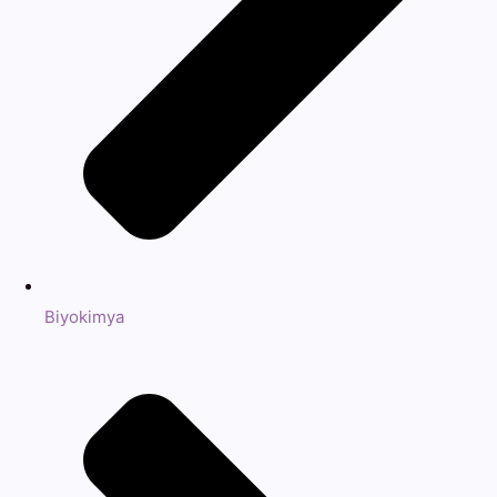
Biyokimya