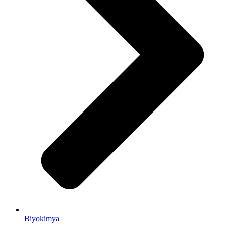
Biyokimya