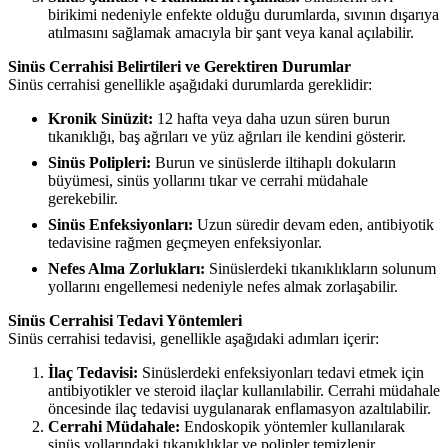
birikimi nedeniyle enfekte olduğu durumlarda, sıvının dışarıya
atılmasını sağlamak amacıyla bir şant veya kanal açılabilir.
Sinüs Cerrahisi Belirtileri ve Gerektiren Durumlar
Sinüs cerrahisi genellikle aşağıdaki durumlarda gereklidir:
Kronik Sinüzit:
12 hafta veya daha uzun süren burun
tıkanıklığı, baş ağrıları ve yüz ağrıları ile kendini gösterir.
Sinüs Polipleri:
Burun ve sinüslerde iltihaplı dokuların
büyümesi, sinüs yollarını tıkar ve cerrahi müdahale
gerekebilir.
Sinüs Enfeksiyonları:
Uzun süredir devam eden, antibiyotik
tedavisine rağmen geçmeyen enfeksiyonlar.
Nefes Alma Zorlukları:
Sinüslerdeki tıkanıklıkların solunum
yollarını engellemesi nedeniyle nefes almak zorlaşabilir.
Sinüs Cerrahisi Tedavi Yöntemleri
Sinüs cerrahisi tedavisi, genellikle aşağıdaki adımları içerir:
İlaç Tedavisi:
Sinüslerdeki enfeksiyonları tedavi etmek için
antibiyotikler ve steroid ilaçlar kullanılabilir. Cerrahi müdahale
öncesinde ilaç tedavisi uygulanarak enflamasyon azaltılabilir.
Cerrahi Müdahale:
Endoskopik yöntemler kullanılarak
sinüs yollarındaki tıkanıklıklar ve polipler temizlenir.