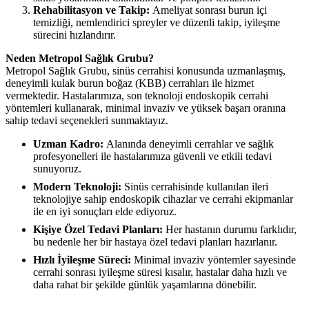
Rehabilitasyon ve Takip:
Ameliyat sonrası burun içi
temizliği, nemlendirici spreyler ve düzenli takip, iyileşme
sürecini hızlandırır.
Neden Metropol Sağlık Grubu?
Metropol Sağlık Grubu, sinüs cerrahisi konusunda uzmanlaşmış,
deneyimli kulak burun boğaz (KBB) cerrahları ile hizmet
vermektedir. Hastalarımıza, son teknoloji endoskopik cerrahi
yöntemleri kullanarak, minimal invaziv ve yüksek başarı oranına
sahip tedavi seçenekleri sunmaktayız.
Uzman Kadro:
Alanında deneyimli cerrahlar ve sağlık
profesyonelleri ile hastalarımıza güvenli ve etkili tedavi
sunuyoruz.
Modern Teknoloji:
Sinüs cerrahisinde kullanılan ileri
teknolojiye sahip endoskopik cihazlar ve cerrahi ekipmanlar
ile en iyi sonuçları elde ediyoruz.
Kişiye Özel Tedavi Planları:
Her hastanın durumu farklıdır,
bu nedenle her bir hastaya özel tedavi planları hazırlanır.
Hızlı İyileşme Süreci:
Minimal invaziv yöntemler sayesinde
cerrahi sonrası iyileşme süresi kısalır, hastalar daha hızlı ve
daha rahat bir şekilde günlük yaşamlarına dönebilir.