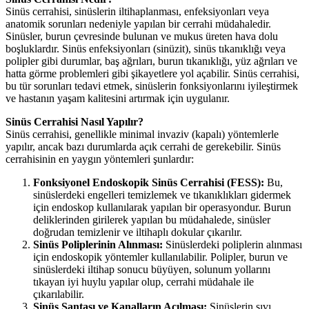
Sinüs cerrahisi, sinüslerin iltihaplanması, enfeksiyonları veya
anatomik sorunları nedeniyle yapılan bir cerrahi müdahaledir.
Sinüsler, burun çevresinde bulunan ve mukus üreten hava dolu
boşluklardır. Sinüs enfeksiyonları (sinüzit), sinüs tıkanıklığı veya
polipler gibi durumlar, baş ağrıları, burun tıkanıklığı, yüz ağrıları ve
hatta görme problemleri gibi şikayetlere yol açabilir. Sinüs cerrahisi,
bu tür sorunları tedavi etmek, sinüslerin fonksiyonlarını iyileştirmek
ve hastanın yaşam kalitesini artırmak için uygulanır.
Sinüs Cerrahisi Nasıl Yapılır?
Sinüs cerrahisi, genellikle minimal invaziv (kapalı) yöntemlerle
yapılır, ancak bazı durumlarda açık cerrahi de gerekebilir. Sinüs
cerrahisinin en yaygın yöntemleri şunlardır:
Fonksiyonel Endoskopik Sinüs Cerrahisi (FESS):
Bu,
sinüslerdeki engelleri temizlemek ve tıkanıklıkları gidermek
için endoskop kullanılarak yapılan bir operasyondur. Burun
deliklerinden girilerek yapılan bu müdahalede, sinüsler
doğrudan temizlenir ve iltihaplı dokular çıkarılır.
Sinüs Poliplerinin Alınması:
Sinüslerdeki poliplerin alınması
için endoskopik yöntemler kullanılabilir. Polipler, burun ve
sinüslerdeki iltihap sonucu büyüyen, solunum yollarını
tıkayan iyi huylu yapılar olup, cerrahi müdahale ile
çıkarılabilir.
Sinüs Şantası ve Kanalların Açılması:
Sinüslerin sıvı