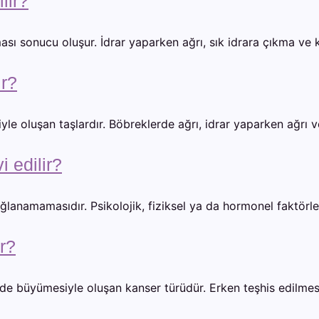
lir?
sı sonucu oluşur. İdrar yaparken ağrı, sık idrara çıkma ve kan
ir?
siyle oluşan taşlardır. Böbreklerde ağrı, idrar yaparken ağrı v
i edilir?
 sağlanamamasıdır. Psikolojik, fiziksel ya da hormonel faktörl
ir?
lde büyümesiyle oluşan kanser türüdür. Erken teşhis edilmesi