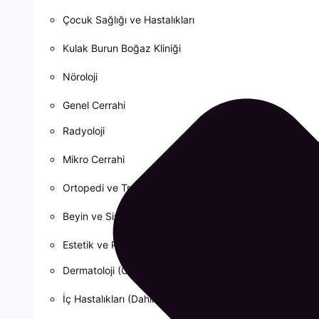
Çocuk Sağlığı ve Hastalıkları
Kulak Burun Boğaz Kliniği
Nöroloji
Genel Cerrahi
Radyoloji
Mikro Cerrahi
Ortopedi ve Travmatoloji
Beyin ve Sinir Cerrahisi
Estetik ve Plastik Cerrahi
Dermatoloji (Cildiye)
İç Hastalıkları (Dahiliye)