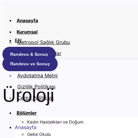
İçeriğe
atla
Anasayfa
Kurumsal
EN
Metropol Sağlık Grubu
Anlaşmalı Kurumlar
Randevu & Sonuç
Randevu ve Sonuç
Kariyer
Aydınlatma Metni
Gizlilik Politikası
Üroloji
Çerez Politikası
Bölümler
Kadın Hastalıkları ve Doğum
Anasayfa
Gebe Okulu