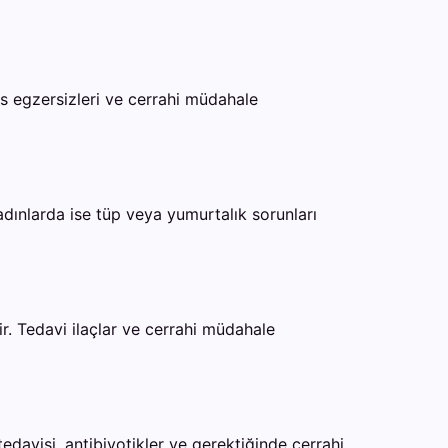
kas egzersizleri ve cerrahi müdahale
dınlarda ise tüp veya yumurtalık sorunları
r. Tedavi ilaçlar ve cerrahi müdahale
ç tedavisi, antibiyotikler ve gerektiğinde cerrahi