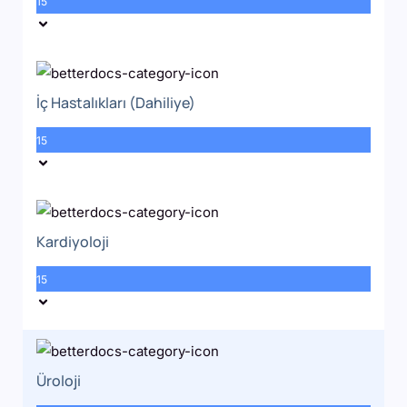
15
İç Hastalıkları (Dahiliye)
15
Kardiyoloji
15
Üroloji