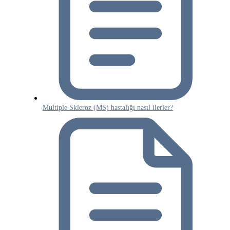
Multiple Skleroz (MS) hastalığı nasıl ilerler?