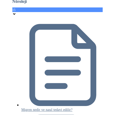
Nöroloji
15
Migren nedir ve nasıl tedavi edilir?