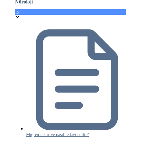
Nöroloji
15
Migren nedir ve nasıl tedavi edilir?