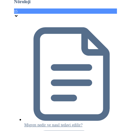
Nöroloji
15
Migren nedir ve nasıl tedavi edilir?