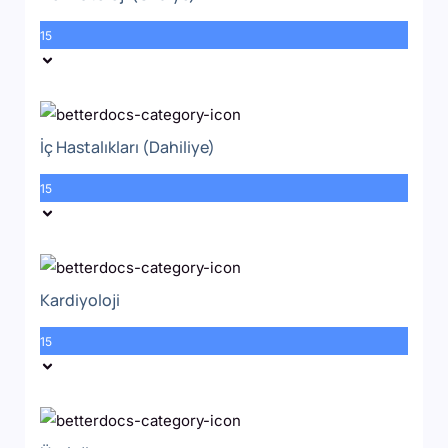
15
İç Hastalıkları (Dahiliye)
15
Kardiyoloji
15