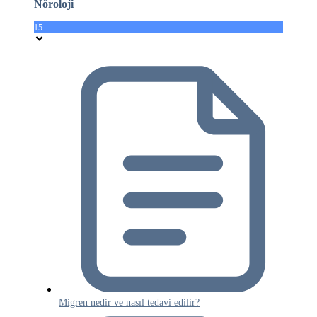
Nöroloji
15
Migren nedir ve nasıl tedavi edilir?