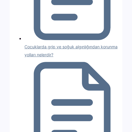
Çocuklarda grip ve soğuk algınlığından korunma
yolları nelerdir?