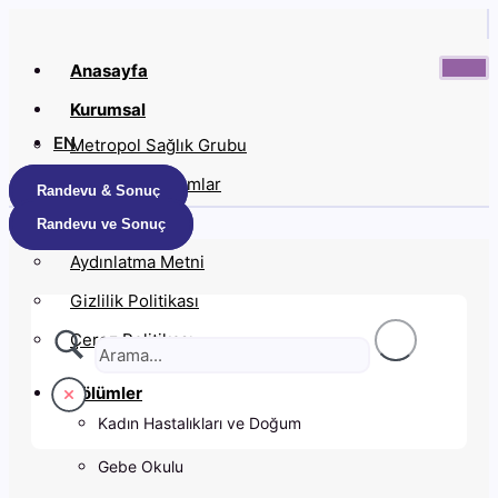
İçeriğe
atla
Anasayfa
Kurumsal
EN
Metropol Sağlık Grubu
Anlaşmalı Kurumlar
Randevu & Sonuç
Kariyer
Randevu ve Sonuç
Aydınlatma Metni
Gizlilik Politikası
Çerez Politikası
Bölümler
Kadın Hastalıkları ve Doğum
Gebe Okulu