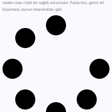
neden olan ciddi bir sağlık sorunudur. Fazla kilo, geniz eti
büyümesi, burun tıkanıklıkları gibi