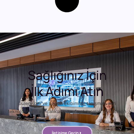
Sağlığınız İçin
İlk Adımı Atın
Güleryüzlü ve uzman ekibimizle tanışmak, ileri
teknolojimizin ayrıcalıklarından faydalanmak için hemen
bize ulaşın.
İletişime Geçin