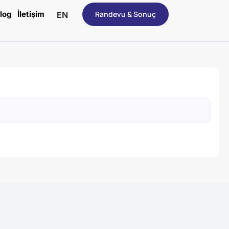
log
İletişim
Randevu & Sonuç
EN