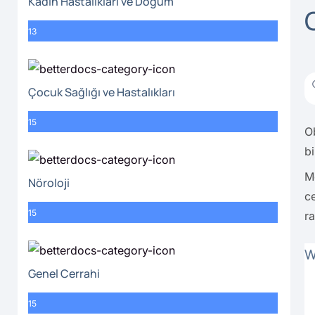
Kadın Hastalıkları ve Doğum
13
Çocuk Sağlığı ve Hastalıkları
15
Ob
bi
M
Nöroloji
c
15
ra
W
Genel Cerrahi
15