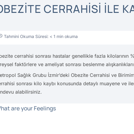
OBEZITE CERRAHISI ILE KA
Tahmini Okuma Süresi: < 1 min okuma
ezite cerrahisi sonrası hastalar genellikle fazla kilolarının
reysel faktörlere ve ameliyat sonrası beslenme alışkanlıkları
etropol Sağlık Grubu İzmir’deki Obezite Cerrahisi ve Birimimi
errahisi sonrası kilo kaybı konusunda detaylı muayene ve il
ndevu alabilirsiniz.
hat are your Feelings