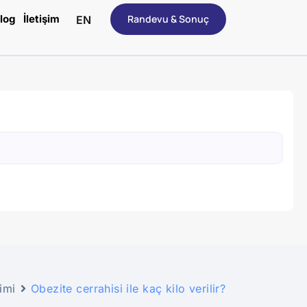
log
İletişim
Randevu & Sonuç
EN
imi
Obezite cerrahisi ile kaç kilo verilir?