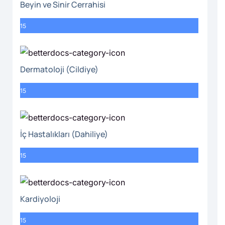
Beyin ve Sinir Cerrahisi
15
Dermatoloji (Cildiye)
15
İç Hastalıkları (Dahiliye)
15
Kardiyoloji
15