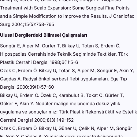
Treatment with Scalp Expansion: Some Surgical Fine Points
and a Simple Modification to Improve the Results. J Craniofac
Surg 2004;15(5):758-765
Ulusal Dergilerdeki Bilimsel Çalışmaları
Songür E, Alper M, Gurler T, Bilkay U, Totan S, Erdem Ö.
Hipospadias Cerrahisinde Teknik Seçiminde Taktikler. Türk
Plastik Cerrahi Dergisi 1998;6(1):5-6
Ozek C, Erdem Ö, Bilkay U, Totan S, Alper M, Songür E, Akın Y,
Cagdas A. Radyal önkol serbest flebi uygulamaları. Ege Tıp
Dergisi 2000;39(1):57-60
Bilkay U, Erdem Ö. Özek C, Karabulut B, Tokat C, Gürler T,
Göker E, Akın Y. Nodüler malign melanomda dokuz yıllık
uygulama ve sonuçlarımız: Türk Plastik Rekonstrüktif ve Estetik
Cerrahi Dergisi 2000;8(3):149-152
Ozek C, Erdem Ö, Bilkay U, Güner U, Çelik N, Alper M, Songür
E, Akın Y, Çağdaş A. Yumuşak doku rekonstrüksiyonunda