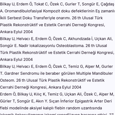
Bilkay U, Erdem Ö, Tokat C, Özek C, Gurler T, Songür E, Çağdaş
A. Oromandibulofasiyal Kompozit doku defektlerinin Eş zamanlı
İkili Serbest Doku Transferiyle onarımı. 26 th Ulusal Türk
Plastik Rekonstrüktif ve Estetik Cerrahi Derneği Kongresi,
Ankara Eylul 2004
Bilkay U, Helvacı E, Erdem Ö, Özek C, Akhundzada İ, Uçkan Ali,
Songür E. Nadir lokalizasyonlu Osteoblastoma. 26 th Ulusal
Türk Plastik Rekonstrüktif ve Estetik Cerrahi Derneği Kongresi,
Ankara Eylul 2004
Bilkay U, Helvacı E, Erdem Ö, Özek C, Temiz G, Alper M, Gurler
T. Gardner Sendromu ile beraber görülen Multiple Mandibuler
Osteom. 26 th Ulusal Türk Plastik Rekonstrüktif ve Estetik
Cerrahi Derneği Kongresi, Ankara Eylul 2004
Erdem Ö, Bilkay U, Kılıç K, Temiz G, Uçkan Ali, Özek C, Alper M,
Gürler T, Songür E, Akın Y. Sıçan İnferior Epigastrik Arter Deri
flebi modelinde aksiyel kalıplı flebin random uzantısında
iskemik önkoşullamanın iskemi reperfüzyon hasarına etkisi. 27