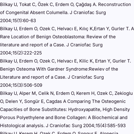
Bilkay U, Tokat C, Özek C, Erdem O, Çağdaş A. Reconstruction
of Congenital Absent Columella. J Craniofac Surg
2004;15(1):60-63
Bilkay U, Erdem O, Ozek C, Helvacı E, Kılıç K,Ertan Y, Gurler T. A
Rare Location of Benign Osteoblastoma: Review of the
literature and report of a Case. J Craniofac Surg
2004;15(2):222-225
Bilkay U, Erdem O, Ozek C, Helvacı E, Kilic K, Ertan Y, Gurler T.
Benign Osteoma With Gardner Syndrome:Rewiev of the
Literature and report of a Case. J Craniofac Surg
2004;15(3):506-509
Bilkay U, Alper M, Celik N, Erdem O, Kerem H, Ozek C, Zekioglu
O, Delen Y, Songür E, Cagdas A Comparing The Osteogenic
Capacities of Bone Substitutes: Hydroxyapatite, High Density
Porous Polyethylene and Bone Collagen: A Biochemical and
Histological analysis. J Craniofac Surg 2004;15(4):585-593
Bilkay U, Kerem H, Ozek C, Erdem O, Songur E. Alopecia