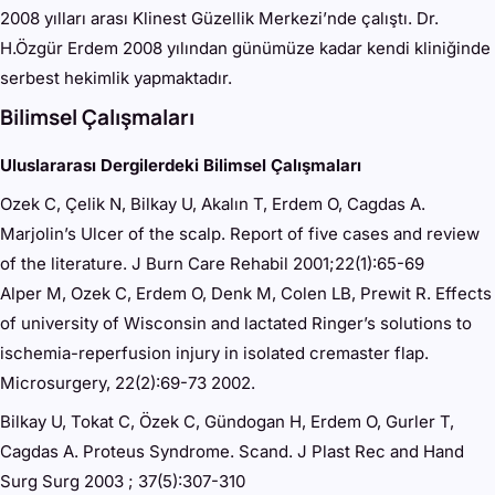
2008 yılları arası Klinest Güzellik Merkezi’nde çalıştı. Dr.
H.Özgür Erdem 2008 yılından günümüze kadar kendi kliniğinde
serbest hekimlik yapmaktadır.
Bilimsel Çalışmaları
Uluslararası Dergilerdeki Bilimsel Çalışmaları
Ozek C, Çelik N, Bilkay U, Akalın T, Erdem O, Cagdas A.
Marjolin’s Ulcer of the scalp. Report of five cases and review
of the literature. J Burn Care Rehabil 2001;22(1):65-69
Alper M, Ozek C, Erdem O, Denk M, Colen LB, Prewit R. Effects
of university of Wisconsin and lactated Ringer’s solutions to
ischemia-reperfusion injury in isolated cremaster flap.
Microsurgery, 22(2):69-73 2002.
Bilkay U, Tokat C, Özek C, Gündogan H, Erdem O, Gurler T,
Cagdas A. Proteus Syndrome. Scand. J Plast Rec and Hand
Surg Surg 2003 ; 37(5):307-310