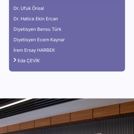
Dr. Ufuk Önsal
Dr. Hatice Ekin Ercan
Diyetisyen Bensu Türk
Diyetisyen Ecem Kaynar
İrem Ersay HARBEK
Eda ÇEVİK