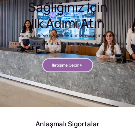
Sağlığınız İçin
İlk Adımı Atın
Güleryüzlü ve uzman ekibimizle tanışmak, ileri
teknolojimizin ayrıcalıklarından faydalanmak için hemen
bize ulaşın.
İletişime Geçin
Anlaşmalı Sigortalar