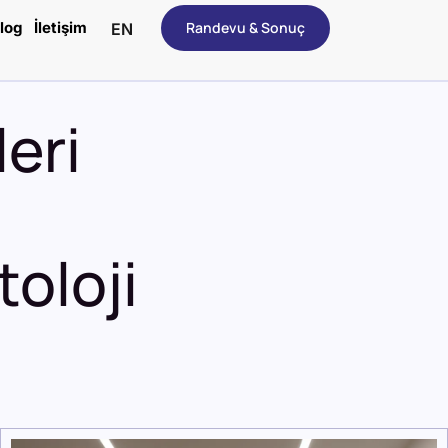
log
İletişim
Randevu & Sonuç
EN
eri
oloji