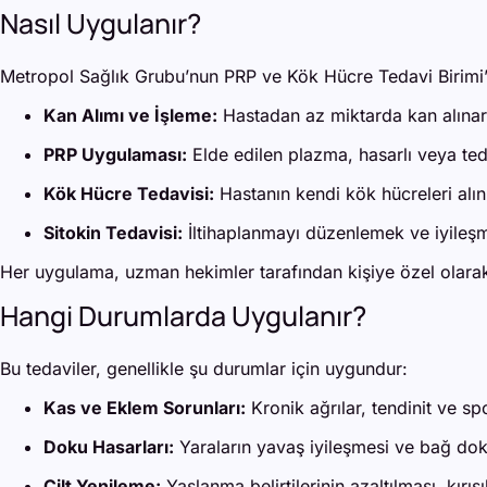
Nasıl Uygulanır?
Metropol Sağlık Grubu’nun PRP ve Kök Hücre Tedavi Birimi’n
Kan Alımı ve İşleme:
Hastadan az miktarda kan alınara
PRP Uygulaması:
Elde edilen plazma, hasarlı veya ted
Kök Hücre Tedavisi:
Hastanın kendi kök hücreleri alın
Sitokin Tedavisi:
İltihaplanmayı düzenlemek ve iyileşme
Her uygulama, uzman hekimler tarafından kişiye özel olarak p
Hangi Durumlarda Uygulanır?
Bu tedaviler, genellikle şu durumlar için uygundur:
Kas ve Eklem Sorunları:
Kronik ağrılar, tendinit ve sp
Doku Hasarları:
Yaraların yavaş iyileşmesi ve bağ dok
Cilt Yenileme:
Yaşlanma belirtilerinin azaltılması, kırışık