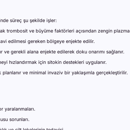
de süreç şu şekilde işler:
k trombosit ve büyüme faktörleri açısından zengin plazma ay
avi edilmesi gereken bölgeye enjekte edilir.
ır ve gerekli alana enjekte edilerek doku onarımı sağlanır.
yi hızlandırmak için sitokin destekleri uygulanır.
lanlanır ve minimal invaziv bir yaklaşımla gerçekleştirilir.
or yaralanmaları.
usu sorunları.
lık ve cilt lekelerinin tedavisi.