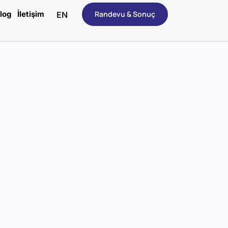
log
İletişim
Randevu & Sonuç
EN