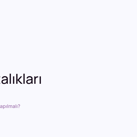
lıkları
apılmalı?